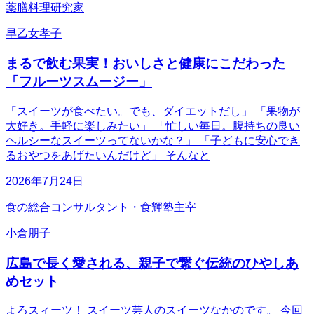
薬膳料理研究家
早乙女孝子
まるで飲む果実！おいしさと健康にこだわった
「フルーツスムージー」
「スイーツが食べたい。でも、ダイエットだし」 「果物が
大好き。手軽に楽しみたい」 「忙しい毎日。腹持ちの良い
ヘルシーなスイーツってないかな？」 「子どもに安心でき
るおやつをあげたいんだけど」 そんなと
2026年7月24日
食の総合コンサルタント・食輝塾主宰
小倉朋子
広島で長く愛される、親子で繋ぐ伝統のひやしあ
めセット
よろスィーツ！ スイーツ芸人のスイーツなかのです。 今回