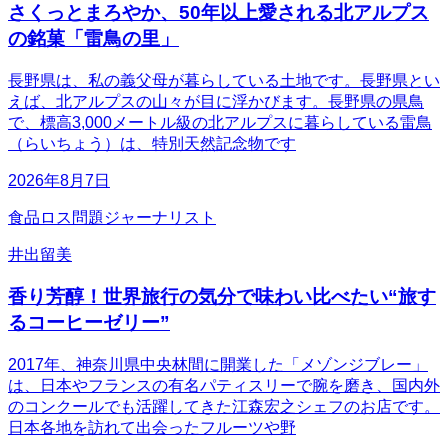
さくっとまろやか、50年以上愛される北アルプス
の銘菓「雷鳥の里」
長野県は、私の義父母が暮らしている土地です。長野県とい
えば、北アルプスの山々が目に浮かびます。長野県の県鳥
で、標高3,000メートル級の北アルプスに暮らしている雷鳥
（らいちょう）は、特別天然記念物です
2026年8月7日
食品ロス問題ジャーナリスト
井出留美
香り芳醇！世界旅行の気分で味わい比べたい“旅す
るコーヒーゼリー”
2017年、神奈川県中央林間に開業した「メゾンジブレー」
は、日本やフランスの有名パティスリーで腕を磨き、国内外
のコンクールでも活躍してきた江森宏之シェフのお店です。
日本各地を訪れて出会ったフルーツや野