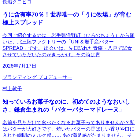
長船クニヒコ
うに含有率70％！世界唯一の「うに牧場」が育む
極上スプレッド
今回ご紹介するのは、岩手県洋野町（ひろのちょう）から届
いた、北三陸ファクトリーの「UNI＆岩手産バター
SPREAD」です。 出会いは、先日訪れた青森・八戸で試食
させていただいたのがきっかけ。その時は青
2026年7月17日
ブランディング プロデューサー
村上敦子
知っているお菓子なのに、初めてのようなおいし
さ。鎌倉生まれの「バターバターマドレーヌ」
名前を見ただけで食べたくなるお菓子ってありませんか？私
はバターが大好きです。焼いたバターの香ばしい香りや口に
入れた瞬間のミルク感…… あの満足感がたまりません。 そ