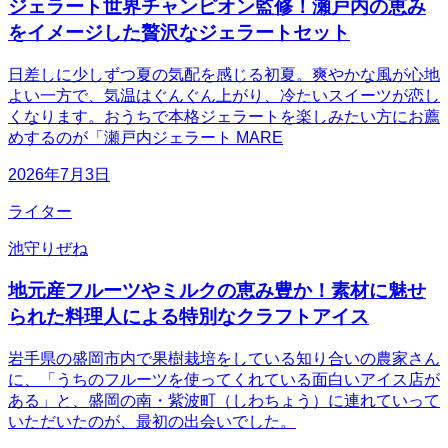
ジェラート世界チャンピオン監修！瀬戸内の恵み
をイメージした贅沢なジェラートセット
日差しに少しずつ夏の気配を感じる初夏。爽やかな風が心地
よい一方で、気温はぐんぐん上がり、冷たいスイーツが恋し
くなります。おうちで本格ジェラートを楽しみたい方にお薦
めするのが「瀬戸内ジェラート MARE
2026年7月3日
ライター
池守りぜね
地元産フルーツやミルクの恵み豊か！素材に魅せ
られた料理人による特別なクラフトアイス
岩手県の盛岡市内で果樹栽培をしている知り合いの農家さん
に、「うちのフルーツを使ってくれている面白いアイス店が
ある」と、盛岡の南・紫波町（しわちょう）に連れていって
いただいたのが、最初の出会いでした。