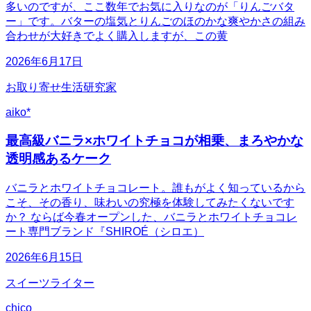
多いのですが、ここ数年でお気に入りなのが「りんごバタ
ー」です。バターの塩気とりんごのほのかな爽やかさの組み
合わせが大好きでよく購入しますが、この黄
2026年6月17日
お取り寄せ生活研究家
aiko*
最高級バニラ×ホワイトチョコが相乗、まろやかな
透明感あるケーク
バニラとホワイトチョコレート。誰もがよく知っているから
こそ、その香り、味わいの究極を体験してみたくないです
か？ ならば今春オープンした、バニラとホワイトチョコレ
ート専門ブランド『SHIROÉ（シロエ）
2026年6月15日
スイーツライター
chico