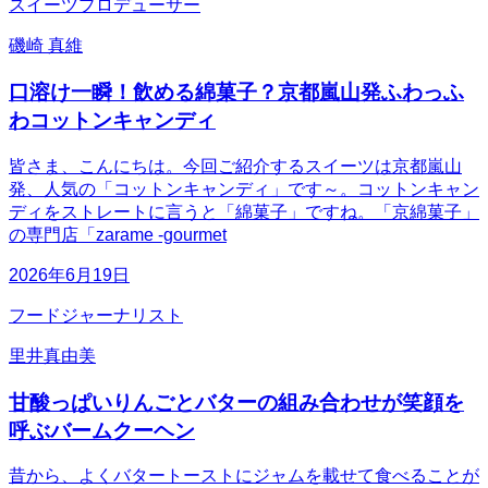
スイーツプロデューサー
磯崎 真維
口溶け一瞬！飲める綿菓子？京都嵐山発ふわっふ
わコットンキャンディ
皆さま、こんにちは。今回ご紹介するスイーツは京都嵐山
発、人気の「コットンキャンディ」です～。コットンキャン
ディをストレートに言うと「綿菓子」ですね。「京綿菓子」
の専門店「zarame -gourmet
2026年6月19日
フードジャーナリスト
里井真由美
甘酸っぱいりんごとバターの組み合わせが笑顔を
呼ぶバームクーヘン
昔から、よくバタートーストにジャムを載せて食べることが