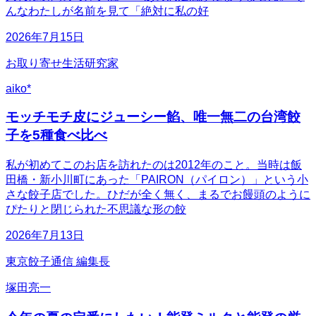
んなわたしが名前を見て「絶対に私の好
2026年7月15日
お取り寄せ生活研究家
aiko*
モッチモチ皮にジューシー餡、唯一無二の台湾餃
子を5種食べ比べ
私が初めてこのお店を訪れたのは2012年のこと。当時は飯
田橋・新小川町にあった「PAIRON（パイロン）」という小
さな餃子店でした。ひだが全く無く、まるでお饅頭のように
ぴたりと閉じられた不思議な形の餃
2026年7月13日
東京餃子通信 編集長
塚田亮一