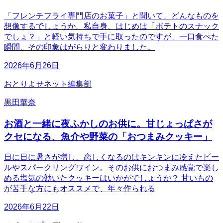
「フレンチフライ専門店のお菓子」と聞いて、どんなものを
想像するでしょうか。私自身、はじめは「ポテトのスナック
でしょ？」と軽い気持ちで手に取ったのですが、一口食べた
瞬間、その印象はがらりと変わりました。
2026年6月26日
おとりよせネット編集部
黒田華奈
お酒と一緒に夜ふかしのお供に。甘じょっぱさが
クセになる、魚介や野菜の「おつまみクッキー」
日に日に暑さが増し、恋しくなるのはキンキンに冷えたビー
ルやスパークリングワイン。そのお供におつまみ感覚で楽し
める塩気の効いたクッキーはいかがでしょうか？ 甘いもの
が苦手な方にもオススメで、年々作られる
2026年6月22日