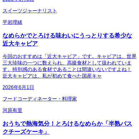
スイーツジャーナリスト
平岩理緒
なめらかでとろける味わいにうっとりする希少な
近大キャビア
今回のおすすめは「近大キャビア」です。キャビアは、世界
三大珍味の一つに数えられ、高級食材として扱われていま
す。特別感のある食材であることは間違いないですよね！
近大キャビアは、私が初めて食べた国産キャ
2026年6月1日
フードコーディネーター・料理家
河原有里
おうちで熱海気分！とろけるなめらか「半熟バス
クチーズケーキ」