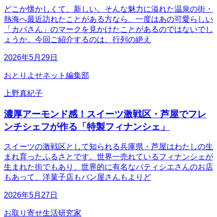
どこか懐かしくて、新しい。そんな魅力に溢れた温泉の街・
熱海へ最近訪れたことがある方なら、一度はあの可愛らしい
「カバさん」のマークを見かけたことがあるのではないでし
ょうか。今回ご紹介するのは、行列の絶え
2026年5月29日
おとりよせネット編集部
上野真紀子
濃厚アーモンド感！スイーツ激戦区・芦屋でフレ
ンチシェフが作る「特製フィナンシェ」
スイーツの激戦区として知られる兵庫県・芦屋はわたしの生
まれ育ったふるさとです。世界一売れているフィナンシェが
生まれた街でもあり、世界的に有名なパティシエさんのお店
もあって、洋菓子店もパン屋さんもよりど
2026年5月27日
お取り寄せ生活研究家