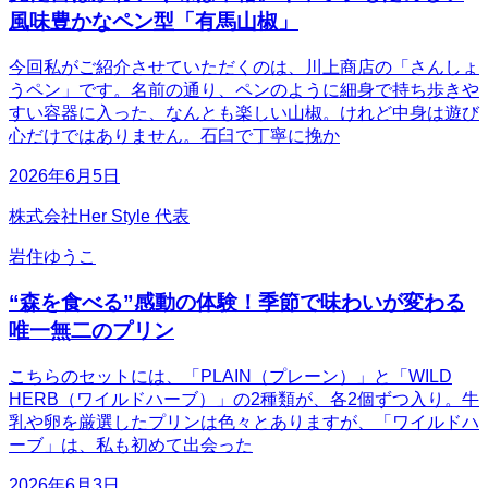
風味豊かなペン型「有馬山椒」
今回私がご紹介させていただくのは、川上商店の「さんしょ
うペン」です。名前の通り、ペンのように細身で持ち歩きや
すい容器に入った、なんとも楽しい山椒。けれど中身は遊び
心だけではありません。石臼で丁寧に挽か
2026年6月5日
株式会社Her Style 代表
岩住ゆうこ
“森を食べる”感動の体験！季節で味わいが変わる
唯一無二のプリン
こちらのセットには、「PLAIN（プレーン）」と「WILD
HERB（ワイルドハーブ）」の2種類が、各2個ずつ入り。牛
乳や卵を厳選したプリンは色々とありますが、「ワイルドハ
ーブ」は、私も初めて出会った
2026年6月3日