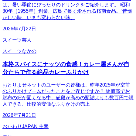
は、暑い季節にぴったりのドリンクをご紹介します。 昭和
30年（1955年）創業、広島で長く愛される桜南食品。“昔懐
かしい味、いまも変わらない味、
2026年7月22日
スイーツ芸人
スイーツなかの
本格スパイスにナッツの食感！カレー屋さんが自
分たちで作る絶品カレーふりかけ
おとりよせネットのユーザーの皆様は、昨年2025年が空前
のふりかけブームだったことをご存じですか？ 物価高でお
財布の紐が固くなる中、値段が高めの瓶詰よりも数百円で購
入できる、比較的安価なふりかけの売上
2026年7月21日
おかわりJAPAN 主宰