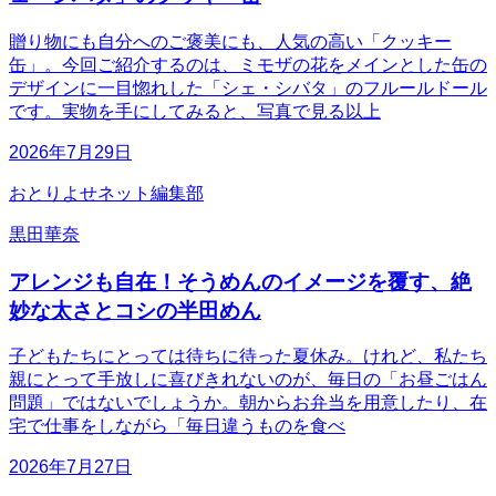
贈り物にも自分へのご褒美にも、人気の高い「クッキー
缶」。今回ご紹介するのは、ミモザの花をメインとした缶の
デザインに一目惚れした「シェ・シバタ」のフルールドール
です。実物を手にしてみると、写真で見る以上
2026年7月29日
おとりよせネット編集部
黒田華奈
アレンジも自在！そうめんのイメージを覆す、絶
妙な太さとコシの半田めん
子どもたちにとっては待ちに待った夏休み。けれど、私たち
親にとって手放しに喜びきれないのが、毎日の「お昼ごはん
問題」ではないでしょうか。朝からお弁当を用意したり、在
宅で仕事をしながら「毎日違うものを食べ
2026年7月27日