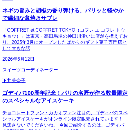
ネギの旨みと胡椒の香り弾ける、パリッと軽やか
で繊細な薄焼きサブレ
「COFFRET et COFFRET TOKYO（コフレ エ コフレ トウ
キョウ）」は東京・高田馬場の神田川沿いに店舗を構えてお
り、2025年3月にオープンしたばかりのギフト菓子専門店と
して大きな話
2026年6月12日
スイーツコーディネーター
下井美奈子
ゴディバ100周年記念！パリの名匠が作る数量限定
のスペシャルなアイスケーキ
チョコレートファン・カカオファン注目の、ゴディバのスペ
シャルアイスケーキがオンライン限定販売されています！
見逃さないでくださいね。 今回ご紹介するのは、ゴディバ