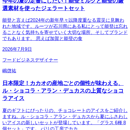
今年の夏の定番にしたい！能登ミルクと能登の厳
選素材を使ったジェラートセット
能登と言えば2024年の新年早々以降度重なる震災に見舞わ
れた地域です。ルーツが石川県にある私にとって能登は忘れ
ることなく気持ちを寄せていく大切な場所、そしてブランド
でもあります。 思えば加賀と能登の食
2026年7月9日
フードビジネスデザイナー
嶋啓祐
日本限定！カカオの産地ごとの個性が味わえる、
ル・ショコラ・アラン・デュカスの上質なショコ
ラアイス
夏のギフトにぴったりの、チョコレートのアイスをご紹介し
ますね。ル・ショコラ・アラン・デュカスから夏にふさわし
いアイスの新しいセットが登場しています。「グラス 6種 8
個セット」です。 パリの工房でカカ