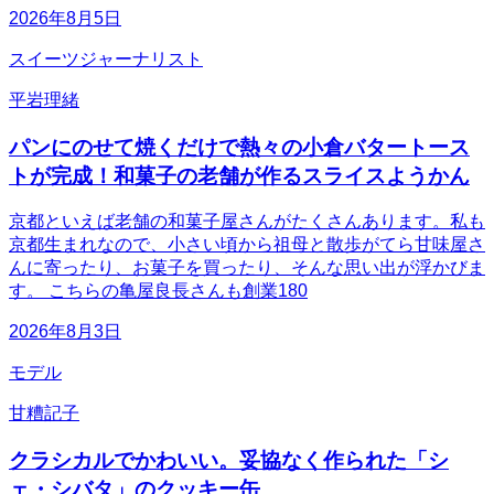
2026年8月5日
スイーツジャーナリスト
平岩理緒
パンにのせて焼くだけで熱々の小倉バタートース
トが完成！和菓子の老舗が作るスライスようかん
京都といえば老舗の和菓子屋さんがたくさんあります。私も
京都生まれなので、小さい頃から祖母と散歩がてら甘味屋さ
んに寄ったり、お菓子を買ったり、そんな思い出が浮かびま
す。 こちらの亀屋良長さんも創業180
2026年8月3日
モデル
甘糟記子
クラシカルでかわいい。妥協なく作られた「シ
ェ・シバタ」のクッキー缶