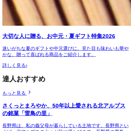
大切な人に贈る、お中元・夏ギフト特集2026
迷いがちな夏のギフトや中元選びに。見た目も味わいも華や
かな、贈って喜ばれる商品をご紹介します。
詳しく見る
›
達人おすすめ
もっと見る
さくっとまろやか、50年以上愛される北アルプス
の銘菓「雷鳥の里」
長野県は、私の義父母が暮らしている土地です。長野県とい