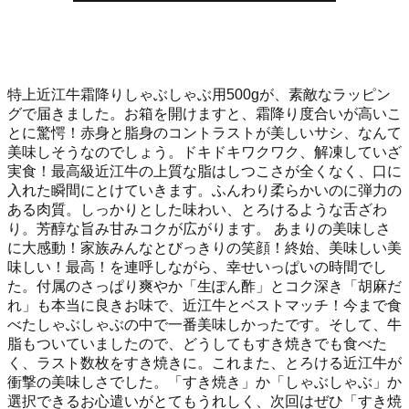
特上近江牛霜降りしゃぶしゃぶ用500gが、素敵なラッピン
グで届きました。お箱を開けますと、霜降り度合いが高いこ
とに驚愕！赤身と脂身のコントラストが美しいサシ、なんて
美味しそうなのでしょう。ドキドキワクワク、解凍していざ
実食！最高級近江牛の上質な脂はしつこさが全くなく、口に
入れた瞬間にとけていきます。ふんわり柔らかいのに弾力の
ある肉質。しっかりとした味わい、とろけるような舌ざわ
り。芳醇な旨み甘みコクが広がります。 あまりの美味しさ
に大感動！家族みんなとびっきりの笑顔！終始、美味しい美
味しい！最高！を連呼しながら、幸せいっぱいの時間でし
た。付属のさっぱり爽やか「生ぽん酢」とコク深き「胡麻だ
れ」も本当に良きお味で、近江牛とベストマッチ！今まで食
べたしゃぶしゃぶの中で一番美味しかったです。そして、牛
脂もついていましたので、どうしてもすき焼きでも食べた
く、ラスト数枚をすき焼きに。これまた、とろける近江牛が
衝撃の美味しさでした。「すき焼き」か「しゃぶしゃぶ」か
選択できるお心遣いがとてもうれしく、次回はぜひ「すき焼