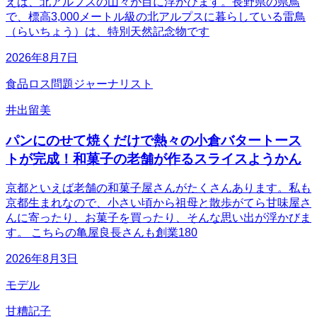
えば、北アルプスの山々が目に浮かびます。長野県の県鳥
で、標高3,000メートル級の北アルプスに暮らしている雷鳥
（らいちょう）は、特別天然記念物です
2026年8月7日
食品ロス問題ジャーナリスト
井出留美
パンにのせて焼くだけで熱々の小倉バタートース
トが完成！和菓子の老舗が作るスライスようかん
京都といえば老舗の和菓子屋さんがたくさんあります。私も
京都生まれなので、小さい頃から祖母と散歩がてら甘味屋さ
んに寄ったり、お菓子を買ったり、そんな思い出が浮かびま
す。 こちらの亀屋良長さんも創業180
2026年8月3日
モデル
甘糟記子