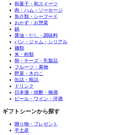
和菓子・和スイーツ
肉・ハム・ソーセージ
魚介類・シーフード
おかず・お惣菜
鍋
醤油・だし・調味料
パン・ジャム・シリアル
麺類
米・粉類
卵・チーズ・乳製品
フルーツ・果物
野菜・きのこ
缶詰・瓶詰
ドリンク
日本酒・焼酎・梅酒
ビール・ワイン・洋酒
ギフトシーンから探す
贈り物・プレゼント
手土産