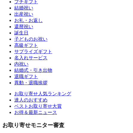
プチギフト
結婚祝い
出産祝い
お礼・お返し
還暦祝い
誕生日
子どものお祝い
高級ギフト
サプライズギフト
名入れサービス
内祝い
結婚式・引き出物
退職ギフト
異動・退職挨拶
お取り寄せ人気ランキング
達人のおすすめ
ベストお取り寄せ大賞
お得＆最新ニュース
お取り寄せモニター審査