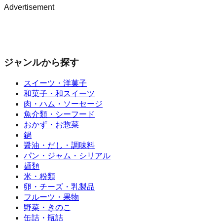
Advertisement
ジャンルから探す
スイーツ・洋菓子
和菓子・和スイーツ
肉・ハム・ソーセージ
魚介類・シーフード
おかず・お惣菜
鍋
醤油・だし・調味料
パン・ジャム・シリアル
麺類
米・粉類
卵・チーズ・乳製品
フルーツ・果物
野菜・きのこ
缶詰・瓶詰