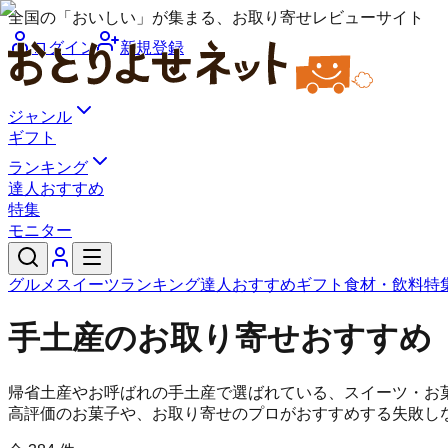
全国の「おいしい」が集まる、お取り寄せレビューサイト
ログイン
新規登録
ジャンル
ギフト
ランキング
達人おすすめ
特集
モニター
グルメ
スイーツ
ランキング
達人おすすめ
ギフト
食材・飲料
特
手土産のお取り寄せおすすめ
帰省土産やお呼ばれの手土産で選ばれている、スイーツ・お
高評価のお菓子や、お取り寄せのプロがおすすめする失敗し