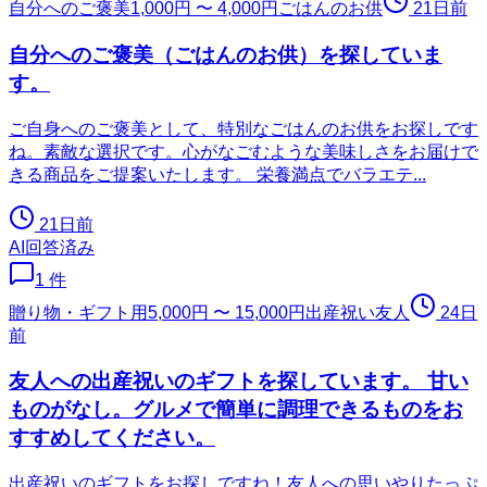
自分へのご褒美
1,000円 〜 4,000円
ごはんのお供
21日前
自分へのご褒美（ごはんのお供）を探していま
す。
ご自身へのご褒美として、特別なごはんのお供をお探しです
ね。素敵な選択です。心がなごむような美味しさをお届けで
きる商品をご提案いたします。 栄養満点でバラエテ...
21日前
AI回答済み
1
件
贈り物・ギフト用
5,000円 〜 15,000円
出産祝い
友人
24日
前
友人への出産祝いのギフトを探しています。 甘い
ものがなし。グルメで簡単に調理できるものをお
すすめしてください。
出産祝いのギフトをお探しですね！友人への思いやりたっぷ