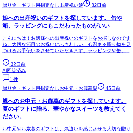
贈り物・ギフト用
指定なし
出産祝い
娘
32日前
娘への出産祝いのギフトを探しています。 缶や
箱、ラッピングにもこだわったものがいい
こんにちは！お嬢様への出産祝いのギフトをお探しなのです
ね。大切な節目のお祝いにふさわしい、心温まる贈り物を見
つけるお手伝いをさせていただきます。ラッピングや缶、...
32日前
AI回答済み
1
件
贈り物・ギフト用
指定なし
お中元・お歳暮
親
45日前
親へのお中元・お歳暮のギフトを探しています。
夏のギフトに贈る、華やかなスイーツを教えてく
ださい。
お中元やお歳暮のギフトは、気遣いを感じさせる大切な贈り