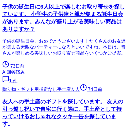
子供の誕生日に6人以上で楽しむお取り寄せを探し
ています。 小学生の子供達と親が集まる誕生日会
があります。みんなが盛り上がる美味しい商品は
ありますか？
子供の誕生日会、おめでとうございます！たくさんのお友達
が集まる素敵なパーティーになるといいですね。本日は、皆
さんが楽しめる美味しいお取り寄せ商品をいくつかご提案...
73日前
AI回答済み
1
件
贈り物・ギフト用
指定なし
手土産
友人
74日前
友人への手土産のギフトを探しています。 友人の
引っ越し祝いで自宅に行く際に、手土産として持
っていけるおしゃれなクッキー缶を探していま
す。