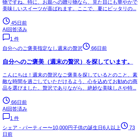
物ですね。特に、お親への贈り物なら、見た目にも華やかで
美味しいスイーツが喜ばれます。ここで、夏にピッタリの...
45日前
AI回答済み
1
件
自分へのご褒美
指定なし
週末の贅沢
66日前
自分へのご褒美（週末の贅沢）を探しています。
こんにちは！週末の贅沢なご褒美を探しているとのこと、素
敵な時間を過ごしていただけるよう、心を込めてお勧めの商
品を選びました。贅沢でありながら、絶妙な美味しさや特...
66日前
AI回答済み
1
件
シェア・パーティー
〜10,000円
子供の誕生日
6人以上
73
日前