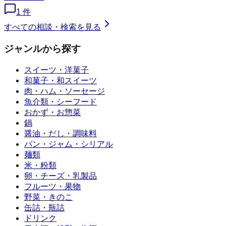
1
件
すべての相談・検索を見る
ジャンルから探す
スイーツ・洋菓子
和菓子・和スイーツ
肉・ハム・ソーセージ
魚介類・シーフード
おかず・お惣菜
鍋
醤油・だし・調味料
パン・ジャム・シリアル
麺類
米・粉類
卵・チーズ・乳製品
フルーツ・果物
野菜・きのこ
缶詰・瓶詰
ドリンク