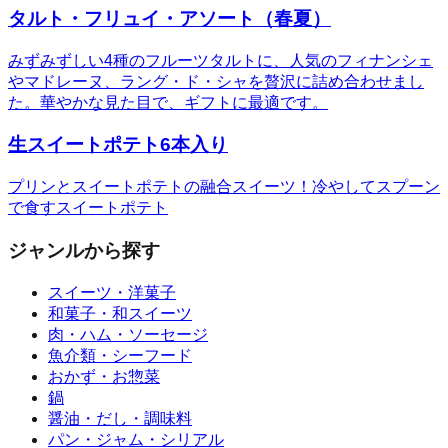
タルト・フリュイ・アソート（春夏）
みずみずしい4種のフルーツタルトに、人気のフィナンシェ
やマドレーヌ、ラング・ド・シャを贅沢に詰め合わせまし
た。華やかな見た目で、ギフトに最適です。
生スイートポテト6本入り
プリンとスイートポテトの融合スイーツ！冷やしてスプーン
で食すスイートポテト
ジャンルから探す
スイーツ・洋菓子
和菓子・和スイーツ
肉・ハム・ソーセージ
魚介類・シーフード
おかず・お惣菜
鍋
醤油・だし・調味料
パン・ジャム・シリアル