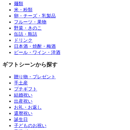
麺類
米・粉類
卵・チーズ・乳製品
フルーツ・果物
野菜・きのこ
缶詰・瓶詰
ドリンク
日本酒・焼酎・梅酒
ビール・ワイン・洋酒
ギフトシーンから探す
贈り物・プレゼント
手土産
プチギフト
結婚祝い
出産祝い
お礼・お返し
還暦祝い
誕生日
子どものお祝い