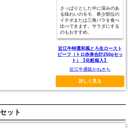
さっぱりとした中に深みのあ
る味わいのモモ、希少部位の
イチボまたは三角バラを食べ
比べできます。サラダにする
のもおすすめ。
近江牛特選和風とろ生ロースト
ビーフ（トロ赤身合計250gセッ
ト）【化粧箱入】
近江牛通販かねきち
詳しく見る
ンセット