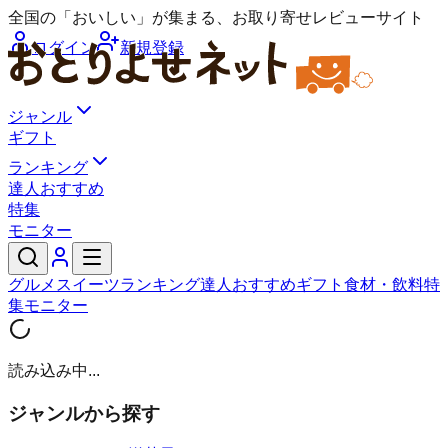
全国の「おいしい」が集まる、お取り寄せレビューサイト
ログイン
新規登録
ジャンル
ギフト
ランキング
達人おすすめ
特集
モニター
グルメ
スイーツ
ランキング
達人おすすめ
ギフト
食材・飲料
特
集
モニター
読み込み中...
ジャンルから探す