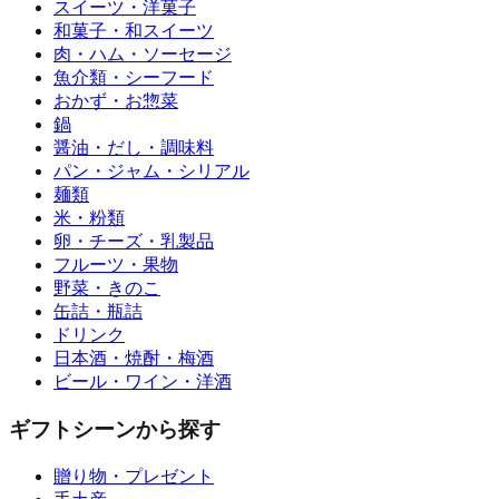
スイーツ・洋菓子
和菓子・和スイーツ
肉・ハム・ソーセージ
魚介類・シーフード
おかず・お惣菜
鍋
醤油・だし・調味料
パン・ジャム・シリアル
麺類
米・粉類
卵・チーズ・乳製品
フルーツ・果物
野菜・きのこ
缶詰・瓶詰
ドリンク
日本酒・焼酎・梅酒
ビール・ワイン・洋酒
ギフトシーンから探す
贈り物・プレゼント