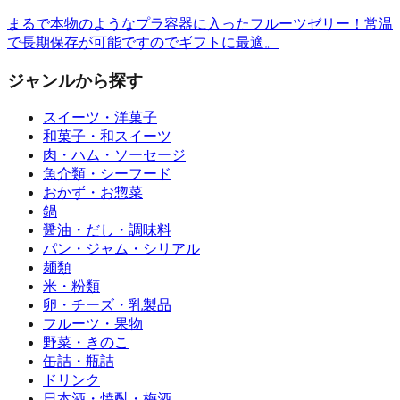
まるで本物のようなプラ容器に入ったフルーツゼリー！常温
で長期保存が可能ですのでギフトに最適。
ジャンルから探す
スイーツ・洋菓子
和菓子・和スイーツ
肉・ハム・ソーセージ
魚介類・シーフード
おかず・お惣菜
鍋
醤油・だし・調味料
パン・ジャム・シリアル
麺類
米・粉類
卵・チーズ・乳製品
フルーツ・果物
野菜・きのこ
缶詰・瓶詰
ドリンク
日本酒・焼酎・梅酒