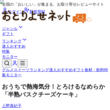
全国の「おいしい」が集まる、お取り寄せレビューサイト
ログイン
新規登録
ジャンル
ギフト
ランキング
達人おすすめ
特集
モニター
グルメ
スイーツ
ランキング
達人おすすめ
ギフト
食材・飲料
特
集
モニター
おうちで熱海気分！とろけるなめらか
「半熟バスクチーズケーキ」
上野真紀子