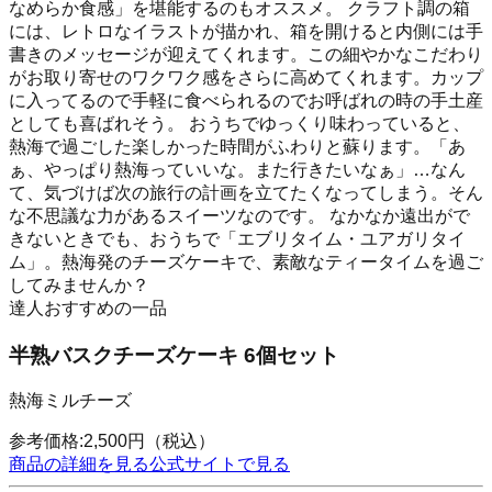
なめらか食感」を堪能するのもオススメ。 クラフト調の箱
には、レトロなイラストが描かれ、箱を開けると内側には手
書きのメッセージが迎えてくれます。この細やかなこだわり
がお取り寄せのワクワク感をさらに高めてくれます。カップ
に入ってるので手軽に食べられるのでお呼ばれの時の手土産
としても喜ばれそう。 おうちでゆっくり味わっていると、
熱海で過ごした楽しかった時間がふわりと蘇ります。「あ
ぁ、やっぱり熱海っていいな。また行きたいなぁ」…なん
て、気づけば次の旅行の計画を立てたくなってしまう。そん
な不思議な力があるスイーツなのです。 なかなか遠出がで
きないときでも、おうちで「エブリタイム・ユアガリタイ
ム」。熱海発のチーズケーキで、素敵なティータイムを過ご
してみませんか？
達人おすすめの一品
半熟バスクチーズケーキ 6個セット
熱海ミルチーズ
参考価格:
2,500
円
（税込）
商品の詳細を見る
公式サイトで見る