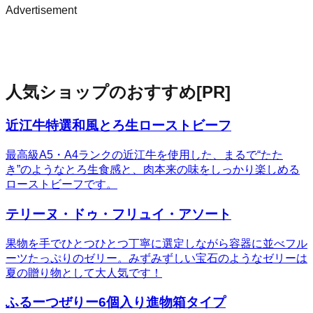
Advertisement
人気ショップのおすすめ
[PR]
近江牛特選和風とろ生ローストビーフ
最高級A5・A4ランクの近江牛を使用した、まるで“たた
き”のようなとろ生食感と、肉本来の味をしっかり楽しめる
ローストビーフです。
テリーヌ・ドゥ・フリュイ・アソート
果物を手でひとつひとつ丁寧に選定しながら容器に並べフル
ーツたっぷりのゼリー。みずみずしい宝石のようなゼリーは
夏の贈り物として大人気です！
ふるーつぜりー6個入り進物箱タイプ