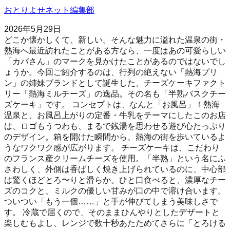
おとりよせネット編集部
2026年5月29日
どこか懐かしくて、新しい。そんな魅力に溢れた温泉の街・
熱海へ最近訪れたことがある方なら、一度はあの可愛らしい
「カバさん」のマークを見かけたことがあるのではないでし
ょうか。今回ご紹介するのは、行列の絶えない「熱海プリ
ン」の姉妹ブランドとして誕生した、チーズケーキファクト
リー「熱海ミルチーズ」の逸品。その名も「半熟バスクチー
ズケーキ」です。 コンセプトは、なんと「お風呂」！熱海
温泉と、お風呂上がりの定番・牛乳をテーマにしたこのお店
は、ロゴもうつわも、まるで銭湯を思わせる遊び心たっぷり
のデザイン。箱を開けた瞬間から、熱海の街を歩いているよ
うなワクワク感が広がります。 チーズケーキは、こだわり
のフランス産クリームチーズを使用。「半熟」という名にふ
さわしく、外側は香ばしく焼き上げられているのに、中心部
は驚くほどとろ〜りと滑らか。ひと口食べると、濃厚なチー
ズのコクと、ミルクの優しい甘みが口の中で溶け合います。
ついつい「もう一個……」と手が伸びてしまう美味しさで
す。 冷蔵で届くので、そのままひんやりとしたデザートと
楽しむもよし、レンジで数十秒あたためてさらに「とろける