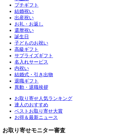
プチギフト
結婚祝い
出産祝い
お礼・お返し
還暦祝い
誕生日
子どものお祝い
高級ギフト
サプライズギフト
名入れサービス
内祝い
結婚式・引き出物
退職ギフト
異動・退職挨拶
お取り寄せ人気ランキング
達人のおすすめ
ベストお取り寄せ大賞
お得＆最新ニュース
お取り寄せモニター審査