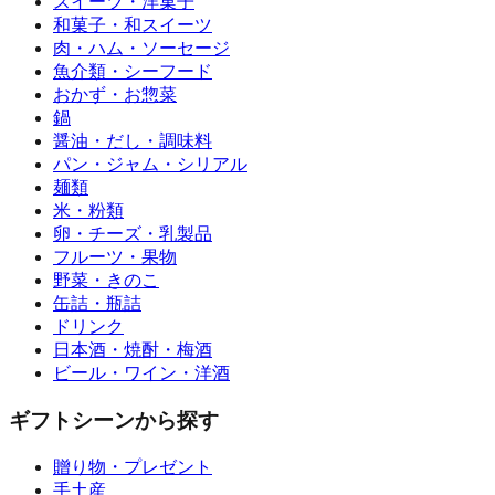
スイーツ・洋菓子
和菓子・和スイーツ
肉・ハム・ソーセージ
魚介類・シーフード
おかず・お惣菜
鍋
醤油・だし・調味料
パン・ジャム・シリアル
麺類
米・粉類
卵・チーズ・乳製品
フルーツ・果物
野菜・きのこ
缶詰・瓶詰
ドリンク
日本酒・焼酎・梅酒
ビール・ワイン・洋酒
ギフトシーンから探す
贈り物・プレゼント
手土産