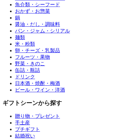
魚介類・シーフード
おかず・お惣菜
鍋
醤油・だし・調味料
パン・ジャム・シリアル
麺類
米・粉類
卵・チーズ・乳製品
フルーツ・果物
野菜・きのこ
缶詰・瓶詰
ドリンク
日本酒・焼酎・梅酒
ビール・ワイン・洋酒
ギフトシーンから探す
贈り物・プレゼント
手土産
プチギフト
結婚祝い