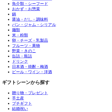
魚介類・シーフード
おかず・お惣菜
鍋
醤油・だし・調味料
パン・ジャム・シリアル
麺類
米・粉類
卵・チーズ・乳製品
フルーツ・果物
野菜・きのこ
缶詰・瓶詰
ドリンク
日本酒・焼酎・梅酒
ビール・ワイン・洋酒
ギフトシーンから探す
贈り物・プレゼント
手土産
プチギフト
結婚祝い