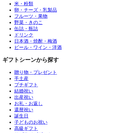
米・粉類
卵・チーズ・乳製品
フルーツ・果物
野菜・きのこ
缶詰・瓶詰
ドリンク
日本酒・焼酎・梅酒
ビール・ワイン・洋酒
ギフトシーンから探す
贈り物・プレゼント
手土産
プチギフト
結婚祝い
出産祝い
お礼・お返し
還暦祝い
誕生日
子どものお祝い
高級ギフト