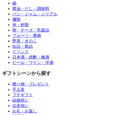
鍋
醤油・だし・調味料
パン・ジャム・シリアル
麺類
米・粉類
卵・チーズ・乳製品
フルーツ・果物
野菜・きのこ
缶詰・瓶詰
ドリンク
日本酒・焼酎・梅酒
ビール・ワイン・洋酒
ギフトシーンから探す
贈り物・プレゼント
手土産
プチギフト
結婚祝い
出産祝い
お礼・お返し