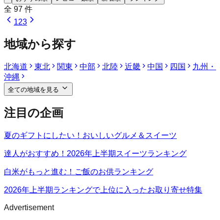
全
97
件
1
2
3
地域から探す
北海道
東北
関東
中部
北陸
近畿
中国
四国
九州・
沖縄
全ての地域を見る
注目の企画
夏のギフトにしたい！おいしいグルメ＆スイーツ
達人がおすすめ！2026年上半期スイーツランキング
白米がもっと進む！ご飯のお供ランキング
2026年上半期ランキングで上位に入ったお取り寄せ特集
Advertisement