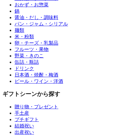
おかず・お惣菜
鍋
醤油・だし・調味料
パン・ジャム・シリアル
麺類
米・粉類
卵・チーズ・乳製品
フルーツ・果物
野菜・きのこ
缶詰・瓶詰
ドリンク
日本酒・焼酎・梅酒
ビール・ワイン・洋酒
ギフトシーンから探す
贈り物・プレゼント
手土産
プチギフト
結婚祝い
出産祝い