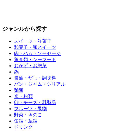
ジャンルから探す
スイーツ・洋菓子
和菓子・和スイーツ
肉・ハム・ソーセージ
魚介類・シーフード
おかず・お惣菜
鍋
醤油・だし・調味料
パン・ジャム・シリアル
麺類
米・粉類
卵・チーズ・乳製品
フルーツ・果物
野菜・きのこ
缶詰・瓶詰
ドリンク