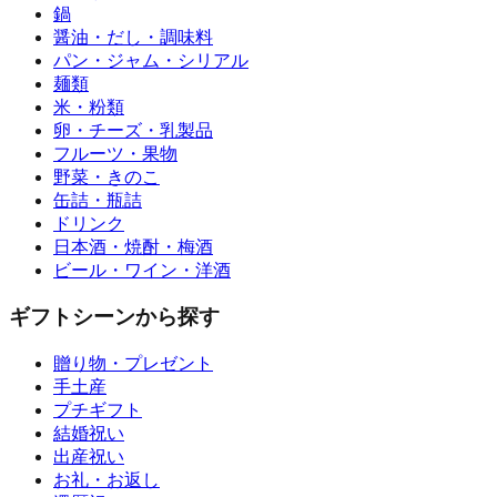
鍋
醤油・だし・調味料
パン・ジャム・シリアル
麺類
米・粉類
卵・チーズ・乳製品
フルーツ・果物
野菜・きのこ
缶詰・瓶詰
ドリンク
日本酒・焼酎・梅酒
ビール・ワイン・洋酒
ギフトシーンから探す
贈り物・プレゼント
手土産
プチギフト
結婚祝い
出産祝い
お礼・お返し