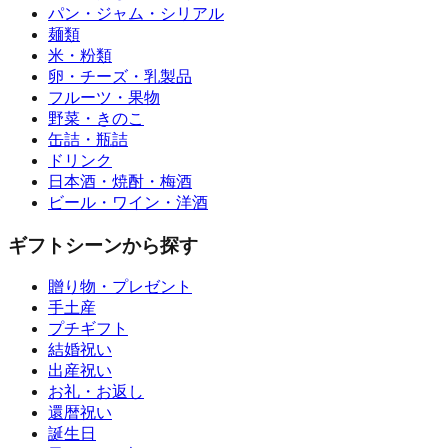
パン・ジャム・シリアル
麺類
米・粉類
卵・チーズ・乳製品
フルーツ・果物
野菜・きのこ
缶詰・瓶詰
ドリンク
日本酒・焼酎・梅酒
ビール・ワイン・洋酒
ギフトシーンから探す
贈り物・プレゼント
手土産
プチギフト
結婚祝い
出産祝い
お礼・お返し
還暦祝い
誕生日