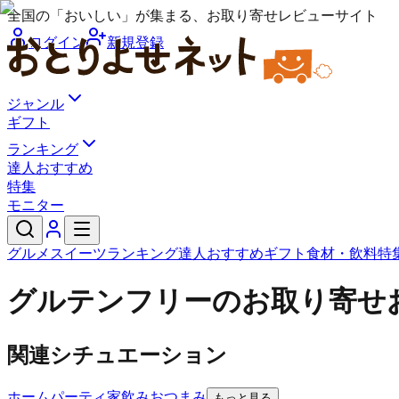
全国の「おいしい」が集まる、お取り寄せレビューサイト
ログイン
新規登録
ジャンル
ギフト
ランキング
達人おすすめ
特集
モニター
グルメ
スイーツ
ランキング
達人おすすめ
ギフト
食材・飲料
特
グルテンフリーのお取り寄せ
関連シチュエーション
ホームパーティ
家飲みおつまみ
もっと見る