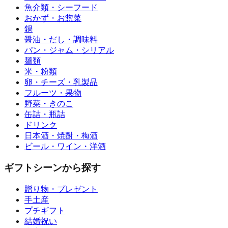
魚介類・シーフード
おかず・お惣菜
鍋
醤油・だし・調味料
パン・ジャム・シリアル
麺類
米・粉類
卵・チーズ・乳製品
フルーツ・果物
野菜・きのこ
缶詰・瓶詰
ドリンク
日本酒・焼酎・梅酒
ビール・ワイン・洋酒
ギフトシーンから探す
贈り物・プレゼント
手土産
プチギフト
結婚祝い