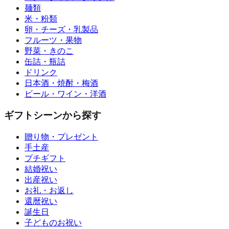
麺類
米・粉類
卵・チーズ・乳製品
フルーツ・果物
野菜・きのこ
缶詰・瓶詰
ドリンク
日本酒・焼酎・梅酒
ビール・ワイン・洋酒
ギフトシーンから探す
贈り物・プレゼント
手土産
プチギフト
結婚祝い
出産祝い
お礼・お返し
還暦祝い
誕生日
子どものお祝い