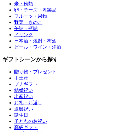
米・粉類
卵・チーズ・乳製品
フルーツ・果物
野菜・きのこ
缶詰・瓶詰
ドリンク
日本酒・焼酎・梅酒
ビール・ワイン・洋酒
ギフトシーンから探す
贈り物・プレゼント
手土産
プチギフト
結婚祝い
出産祝い
お礼・お返し
還暦祝い
誕生日
子どものお祝い
高級ギフト