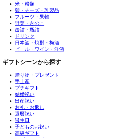
米・粉類
卵・チーズ・乳製品
フルーツ・果物
野菜・きのこ
缶詰・瓶詰
ドリンク
日本酒・焼酎・梅酒
ビール・ワイン・洋酒
ギフトシーンから探す
贈り物・プレゼント
手土産
プチギフト
結婚祝い
出産祝い
お礼・お返し
還暦祝い
誕生日
子どものお祝い
高級ギフト