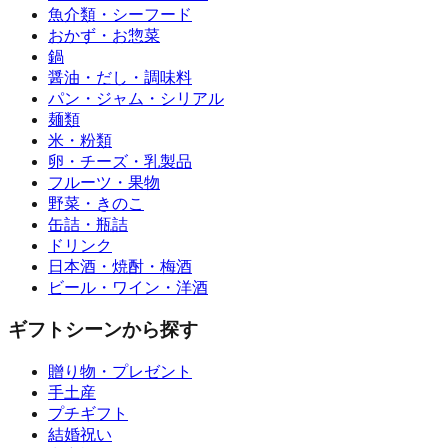
魚介類・シーフード
おかず・お惣菜
鍋
醤油・だし・調味料
パン・ジャム・シリアル
麺類
米・粉類
卵・チーズ・乳製品
フルーツ・果物
野菜・きのこ
缶詰・瓶詰
ドリンク
日本酒・焼酎・梅酒
ビール・ワイン・洋酒
ギフトシーンから探す
贈り物・プレゼント
手土産
プチギフト
結婚祝い