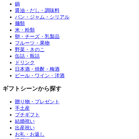
鍋
醤油・だし・調味料
パン・ジャム・シリアル
麺類
米・粉類
卵・チーズ・乳製品
フルーツ・果物
野菜・きのこ
缶詰・瓶詰
ドリンク
日本酒・焼酎・梅酒
ビール・ワイン・洋酒
ギフトシーンから探す
贈り物・プレゼント
手土産
プチギフト
結婚祝い
出産祝い
お礼・お返し