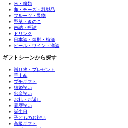
米・粉類
卵・チーズ・乳製品
フルーツ・果物
野菜・きのこ
缶詰・瓶詰
ドリンク
日本酒・焼酎・梅酒
ビール・ワイン・洋酒
ギフトシーンから探す
贈り物・プレゼント
手土産
プチギフト
結婚祝い
出産祝い
お礼・お返し
還暦祝い
誕生日
子どものお祝い
高級ギフト