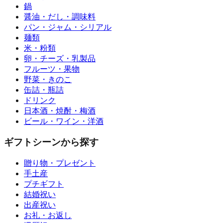
鍋
醤油・だし・調味料
パン・ジャム・シリアル
麺類
米・粉類
卵・チーズ・乳製品
フルーツ・果物
野菜・きのこ
缶詰・瓶詰
ドリンク
日本酒・焼酎・梅酒
ビール・ワイン・洋酒
ギフトシーンから探す
贈り物・プレゼント
手土産
プチギフト
結婚祝い
出産祝い
お礼・お返し