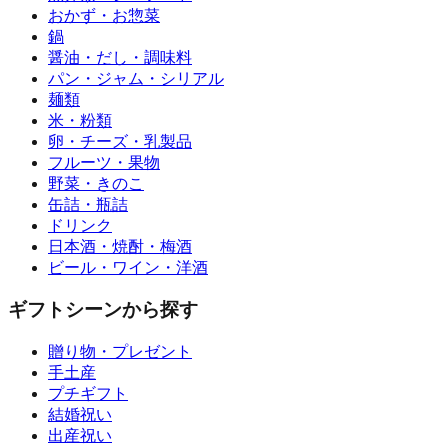
おかず・お惣菜
鍋
醤油・だし・調味料
パン・ジャム・シリアル
麺類
米・粉類
卵・チーズ・乳製品
フルーツ・果物
野菜・きのこ
缶詰・瓶詰
ドリンク
日本酒・焼酎・梅酒
ビール・ワイン・洋酒
ギフトシーンから探す
贈り物・プレゼント
手土産
プチギフト
結婚祝い
出産祝い