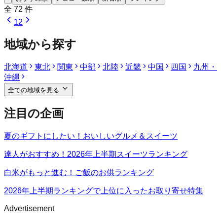
全
72
件
1
2
地域から探す
北海道
東北
関東
中部
北陸
近畿
中国
四国
九州・
沖縄
全ての地域を見る
注目の企画
夏のギフトにしたい！おいしいグルメ＆スイーツ
達人がおすすめ！2026年上半期スイーツランキング
白米がもっと進む！ご飯のお供ランキング
2026年上半期ランキングで上位に入ったお取り寄せ特集
Advertisement