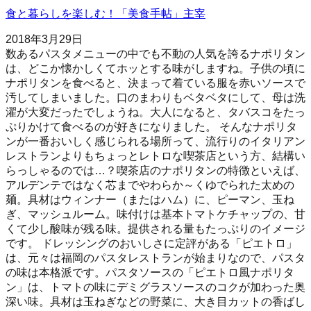
食と暮らしを楽しむ！「美食手帖」主宰
2018年3月29日
数あるパスタメニューの中でも不動の人気を誇るナポリタン
は、どこか懐かしくてホッとする味がしますね。子供の頃に
ナポリタンを食べると、決まって着ている服を赤いソースで
汚してしまいました。口のまわりもベタベタにして、母は洗
濯が大変だったでしょうね。大人になると、タバスコをたっ
ぷりかけて食べるのが好きになりました。 そんなナポリタ
ンが一番おいしく感じられる場所って、流行りのイタリアン
レストランよりもちょっとレトロな喫茶店という方、結構い
らっしゃるのでは…？喫茶店のナポリタンの特徴といえば、
アルデンテではなく芯までやわらか～くゆでられた太めの
麺。具材はウィンナー（またはハム）に、ピーマン、玉ね
ぎ、マッシュルーム。味付けは基本トマトケチャップの、甘
くて少し酸味が残る味。提供される量もたっぷりのイメージ
です。 ドレッシングのおいしさに定評がある「ピエトロ」
は、元々は福岡のパスタレストランが始まりなので、パスタ
の味は本格派です。パスタソースの「ピエトロ風ナポリタ
ン」は、トマトの味にデミグラスソースのコクが加わった奥
深い味。具材は玉ねぎなどの野菜に、大き目カットの香ばし