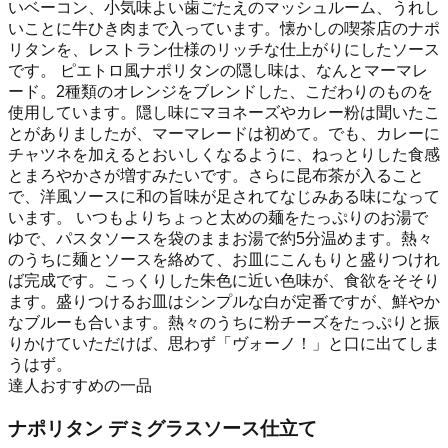
いベーコン、小気味よい歯ごたえのマッシュルーム、うれし
いことに牛ひき肉まで入っています。懐かしの喫茶店のナポ
リタンを、レストラン仕様のリッチな仕上がりにしたソース
です。 ピエトロ風ナポリタンの隠し味は、なんとマーマレ
ード。2種類のオレンジをブレンドした、こだわりのものを
使用しています。隠し味にマヨネーズやカレー粉は聞いたこ
とがありましたが、マーマレードは初めて。でも、カレーに
チャツネを加えるとおいしくなるように、ねっとりした食感
とまろやかさが増すみたいです。さらに昆布茶が入ること
で、洋風ソースに和の旨味が足されてなじみある味になって
います。 いつもよりちょっと太めの麺をたっぷりのお湯で
ゆで、パスタソースを袋のままお湯で約5分温めます。熱々
のうちに麺とソースを絡めて、お皿にこんもりと盛りつけれ
ば完成です。こっくりした朱色に近い色味が、食欲をそそり
ます。盛りつけるお皿はシンプルな白が定番ですが、鮮やか
なブルーも合います。熱々のうちに粉チーズをたっぷりと振
りかけていただけば、思わず「ヴォーノ！」と口に出てしま
うはず。
達人おすすめの一品
ナポリタン デミグラスソース仕立て