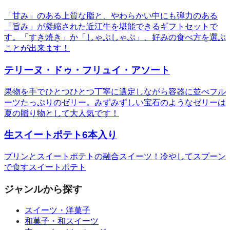
「甘み」のある上質な脂と、やわらかい中にも弾力のある
「旨み」が凝縮された近江牛を堪能できるギフトセットで
す。「すき焼き」か「しゃぶしゃぶ」、好みの食べ方を選ぶ
ことが出来ます！
テリーヌ・ドゥ・フリュイ・アソート
果物を手でひとつひとつ丁寧に選定しながら容器に並べフル
ーツたっぷりのゼリー。みずみずしい宝石のようなゼリーは
夏の贈り物として大人気です！
生スイートポテト6本入り
プリンとスイートポテトの融合スイーツ！冷やしてスプーン
で食すスイートポテト
ジャンルから探す
スイーツ・洋菓子
和菓子・和スイーツ