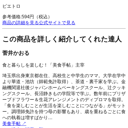
ピエトロ
参考価格:
594
円
（税込）
商品の詳細を見る
公式サイトで見る
この商品を詳しく紹介してくれた達人
菅井かおる
食と暮らしを楽しむ！「美食手帖」主宰
埼玉県出身東京都在住、高校生と中学生のママ。大学在学中
より華道・池坊（師範免許取得）、茶道・裏千家を学ぶ。金
融機関退社後ジャパンホームベーキングスクール、辻クッキ
ングスクール、長沼静きもの学院等で学ぶ。数年前にプリザ
ーブドフラワー＆生花アレンジメントのディプロマを取得。
「食を楽しむことが生活を楽しむことにつながる」がモット
ー。調理師免許を持つ母の影響もあり、歳を重ねるごとに食
への執着は増すばかり…
美食手帖
↗