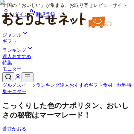
全国の「おいしい」が集まる、お取り寄せレビューサイト
ログイン
新規登録
ジャンル
ギフト
ランキング
達人おすすめ
特集
モニター
グルメ
スイーツ
ランキング
達人おすすめ
ギフト
食材・飲料
特
集
モニター
こっくりした色のナポリタン、おいし
さの秘密はマーマレード！
菅井かおる