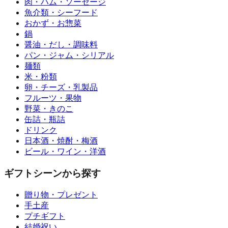
肉・ハム・ソーセージ
魚介類・シーフード
おかず・お惣菜
鍋
醤油・だし・調味料
パン・ジャム・シリアル
麺類
米・粉類
卵・チーズ・乳製品
フルーツ・果物
野菜・きのこ
缶詰・瓶詰
ドリンク
日本酒・焼酎・梅酒
ビール・ワイン・洋酒
ギフトシーンから探す
贈り物・プレゼント
手土産
プチギフト
結婚祝い