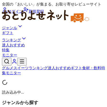
全国の「おいしい」が集まる、お取り寄せレビューサイト
ログイン
新規登録
ジャンル
ギフト
ランキング
達人おすすめ
特集
モニター
グルメ
スイーツ
ランキング
達人おすすめ
ギフト
食材・飲料
特
集
モニター
読み込み中...
ジャンルから探す