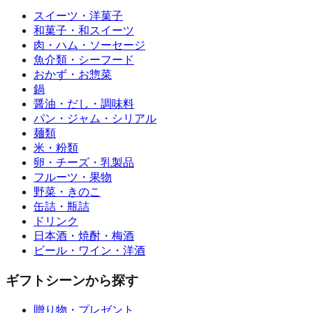
スイーツ・洋菓子
和菓子・和スイーツ
肉・ハム・ソーセージ
魚介類・シーフード
おかず・お惣菜
鍋
醤油・だし・調味料
パン・ジャム・シリアル
麺類
米・粉類
卵・チーズ・乳製品
フルーツ・果物
野菜・きのこ
缶詰・瓶詰
ドリンク
日本酒・焼酎・梅酒
ビール・ワイン・洋酒
ギフトシーンから探す
贈り物・プレゼント