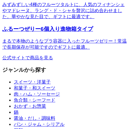
みずみずしい4種のフルーツタルトに、人気のフィナンシェ
やマドレーヌ、ラング・ド・シャを贅沢に詰め合わせまし
た。華やかな見た目で、ギフトに最適です。
ふるーつぜりー6個入り進物箱タイプ
まるで本物のようなプラ容器に入ったフルーツゼリー！常温
で長期保存が可能ですのでギフトに最適。
公式サイトで商品を見る
ジャンルから探す
スイーツ・洋菓子
和菓子・和スイーツ
肉・ハム・ソーセージ
魚介類・シーフード
おかず・お惣菜
鍋
醤油・だし・調味料
パン・ジャム・シリアル