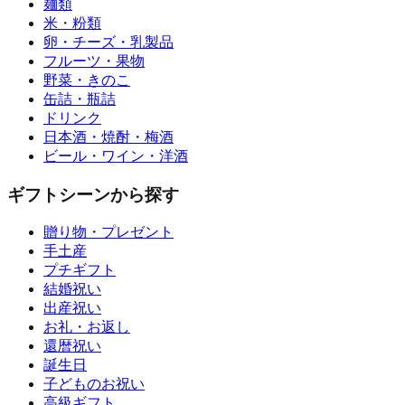
麺類
米・粉類
卵・チーズ・乳製品
フルーツ・果物
野菜・きのこ
缶詰・瓶詰
ドリンク
日本酒・焼酎・梅酒
ビール・ワイン・洋酒
ギフトシーンから探す
贈り物・プレゼント
手土産
プチギフト
結婚祝い
出産祝い
お礼・お返し
還暦祝い
誕生日
子どものお祝い
高級ギフト