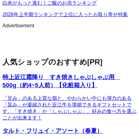
白米がもっと進む！ご飯のお供ランキング
2026年上半期ランキングで上位に入ったお取り寄せ特集
Advertisement
人気ショップのおすすめ
[PR]
特上近江霜降り すき焼きしゃぶしゃぶ用
500g（約4~5人前）【化粧箱入り】
「甘み」のある上質な脂と、やわらかい中にも弾力のある
「旨み」が凝縮された近江牛を堪能できるギフトセットで
す。「すき焼き」か「しゃぶしゃぶ」、好みの食べ方を選ぶ
ことが出来ます！
タルト・フリュイ・アソート（春夏）