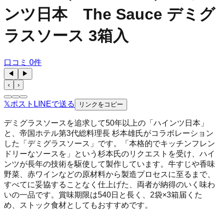
ンツ日本 The Sauce デミグ
ラスソース 3箱入
口コミ
0
件
◀
▶
‹
›
𝕏
ポスト
LINE
で送る
リンクをコピー
デミグラスソースを追求して50年以上の「ハインツ日本」
と、帝国ホテル第3代総料理長 杉本雄氏がコラボレーション
した「デミグラスソース」です。「本格的でキッチンフレン
ドリーなソースを」という杉本氏のリクエストを受け、ハイ
ンツが長年の技術を駆使して製作しています。牛すじや香味
野菜、赤ワインなどの原材料から製造プロセスに至るまで、
すべてに妥協することなく仕上げた、両者が納得のいく味わ
いの一品です。賞味期限は540日と長く、2袋×3箱届くた
め、ストック食材としてもおすすめです。