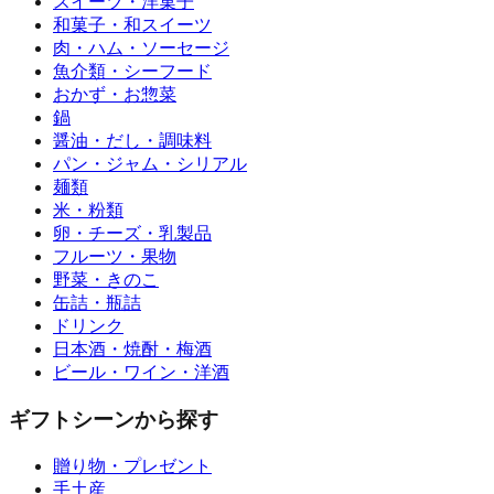
スイーツ・洋菓子
和菓子・和スイーツ
肉・ハム・ソーセージ
魚介類・シーフード
おかず・お惣菜
鍋
醤油・だし・調味料
パン・ジャム・シリアル
麺類
米・粉類
卵・チーズ・乳製品
フルーツ・果物
野菜・きのこ
缶詰・瓶詰
ドリンク
日本酒・焼酎・梅酒
ビール・ワイン・洋酒
ギフトシーンから探す
贈り物・プレゼント
手土産