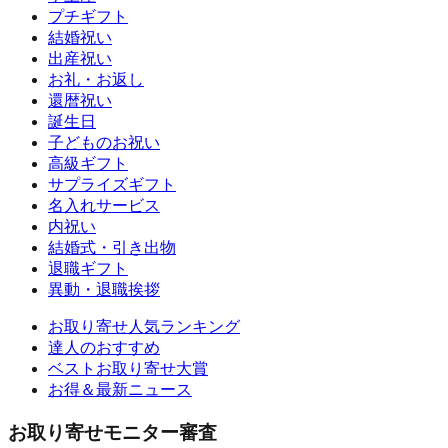
プチギフト
結婚祝い
出産祝い
お礼・お返し
還暦祝い
誕生日
子どものお祝い
高級ギフト
サプライズギフト
名入れサービス
内祝い
結婚式・引き出物
退職ギフト
異動・退職挨拶
お取り寄せ人気ランキング
達人のおすすめ
ベストお取り寄せ大賞
お得＆最新ニュース
お取り寄せモニター審査