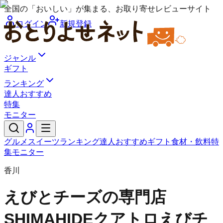
全国の「おいしい」が集まる、お取り寄せレビューサイト
ログイン
新規登録
ジャンル
ギフト
ランキング
達人おすすめ
特集
モニター
グルメ
スイーツ
ランキング
達人おすすめ
ギフト
食材・飲料
特
集
モニター
香川
えびとチーズの専門店
SHIMAHIDE
クアトロえびチ