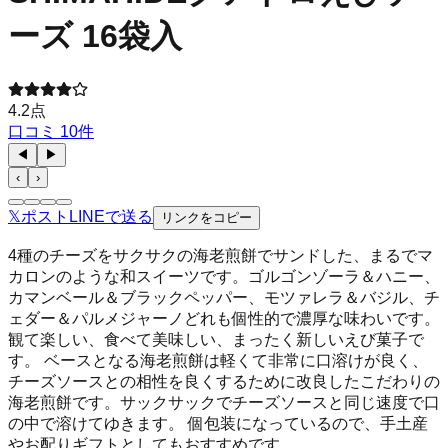
ーズ 16袋入
4.2
点
口コミ
10
件
◀
▶
‹
›
𝕏
ポスト
LINE
で送る
リンクをコピー
4種のチーズをサクサクの海老煎餅でサンドした、まるでマ
カロンのような和スイーツです。ゴルゴンゾーラ＆ハニー、
カマンベール＆ブラックペッパー、モツァレラ＆バジル、チ
ェダー＆パルメジャーノどれも個性的で濃厚な味わいです。
観て楽しい、食べて美味しい、まったく新しいえび菓子で
す。 ベースとなる海老煎餅は軽くて非常に口溶けが良く、
チーズソースとの相性を良くするために改良したこだわりの
海老煎餅です。サックサックでチーズソースと同じ速度で口
の中で溶けてゆきます。 個包装になっているので、手土産
やお配りギフトとしてもおすすめです。