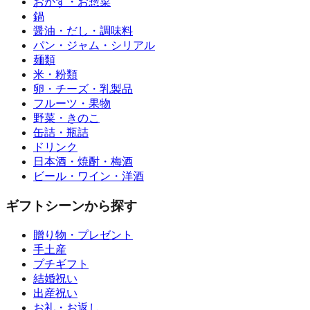
おかず・お惣菜
鍋
醤油・だし・調味料
パン・ジャム・シリアル
麺類
米・粉類
卵・チーズ・乳製品
フルーツ・果物
野菜・きのこ
缶詰・瓶詰
ドリンク
日本酒・焼酎・梅酒
ビール・ワイン・洋酒
ギフトシーンから探す
贈り物・プレゼント
手土産
プチギフト
結婚祝い
出産祝い
お礼・お返し