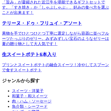
「旨み」が凝縮された近江牛を堪能できるギフトセットで
す。「すき焼き」か「しゃぶしゃぶ」、好みの食べ方を選ぶ
ことが出来ます！
テリーヌ・ドゥ・フリュイ・アソート
果物を手でひとつひとつ丁寧に選定しながら容器に並べフル
ーツたっぷりのゼリー。みずみずしい宝石のようなゼリーは
夏の贈り物として大人気です！
生スイートポテト6本入り
プリンとスイートポテトの融合スイーツ！冷やしてスプーン
で食すスイートポテト
ジャンルから探す
スイーツ・洋菓子
和菓子・和スイーツ
肉・ハム・ソーセージ
魚介類・シーフード