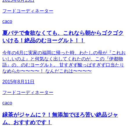
2015年8月13日
フードコーディネーター
caco
夏バテで食欲なくても、これなら朝からゴクゴク
いける！絶品のむヨーグルト！！
今年の4月に実家の福岡に帰った時、わたしの母が『これお
いしいのよ』と何気なく出してくれたのが、この『伊都物
語』の、のむヨーグルト。 甘すぎず酸っぱすぎず口当たり
なめらか〜〜〜〜！ なんだこれは〜〜〜〜
2015年8月11日
フードコーディネーター
caco
緑茶がジャムに？！無添加でほろ苦い絶品ジャ
ム、おすすめです！