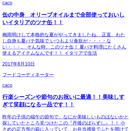
caco
缶の中身 オリーブオイルまで全部使っておいし
いイタリアのツナ缶！！
梅雨明けして本格的な夏がやってきましたね。 正直、わた
し自身も夏バテ気味で いつもより食欲が・・・・な
い・・・。 そんな時、このツナ缶！ 夏バテ料理にたくさん
使えるアイテムなんです！！ イタリアで生活
2017年8月10日
フードコーディネーター
caco
行楽シーズンや節句のお祝いに最適！！美味しす
ぎて笑顔になる一品です！！
昨年の子供の端午の節句で、なにか美味しいものはないかと
探していたところ見つけたこの『丹後のばらずし』！！ 小
さめの正方形の箱に入っていて、お弁当感覚でふたを開けて