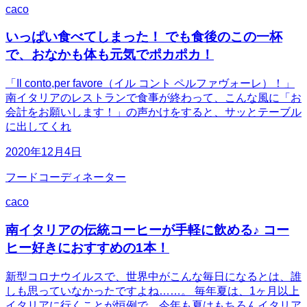
caco
いっぱい食べてしまった！ でも食後のこの一杯
で、おなかも体も元気でポカポカ！
「Il conto,per favore（イル コント ペルファヴォーレ）！」
南イタリアのレストランで食事が終わって、こんな風に「お
会計をお願いします！」の声かけをすると、サッとテーブル
に出してくれ
2020年12月4日
フードコーディネーター
caco
南イタリアの伝統コーヒーが手軽に飲める♪ コー
ヒー好きにおすすめの1本！
新型コロナウイルスで、世界中がこんな毎日になるとは、誰
しも思っていなかったですよね……。 毎年夏は、1ヶ月以上
イタリアに行くことが恒例で、今年も夏はもちろんイタリア