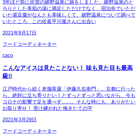
3年ほど前に佐賀の嬉野温泉に旅をしました。嬉野温泉のと
ろりとした美肌の湯に満足しただけでなく、宿泊先でいただ
いた湯豆腐がなんとも美味しくて、嬉野温泉について調べて
いたところ、この佐嘉平川屋さんに出合い
2021年9月17日
フードコーディネーター
caco
こんなアイスは見たことない！ 味も見た目も最高
級!!
江戸時代から続く老舗茶屋「伊藤久右衛門」。京都に行った
ら、絶対に立ち寄りたい！とずっとずっと思いながら、今も
コロナの影響で足を運べず……。そんな時にも、ありがたい
お取り寄せ！ 受け継がれた挽きたての宇
2021年3月29日
フードコーディネーター