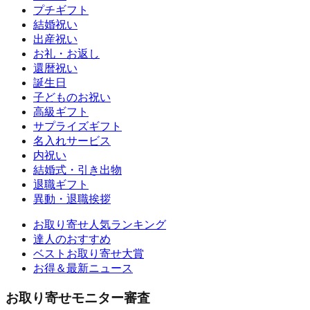
プチギフト
結婚祝い
出産祝い
お礼・お返し
還暦祝い
誕生日
子どものお祝い
高級ギフト
サプライズギフト
名入れサービス
内祝い
結婚式・引き出物
退職ギフト
異動・退職挨拶
お取り寄せ人気ランキング
達人のおすすめ
ベストお取り寄せ大賞
お得＆最新ニュース
お取り寄せモニター審査