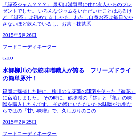
「緑茶ジャム？？？」 最初は滋賀県に住む友人からのプレ
ゼントでした。 いろんなジャムをいただいたことはあるけ
ど 『緑茶』は初めて☆ しかも、わたし自身お茶は毎日欠か
さないほど飲んでいるし、お茶・抹茶系
2015年5月26日
フードコーディネーター
caco
水郷柳川の伝統味噌職人が誇る フリーズドライ
の簡単豚汁！
福岡に帰省した時に、柳川の立花藩の邸宅を使った『御花』
に宿泊しました。 その時に、鶴味噌の『鶴』と『亀』の味
噌を購入したんです。 その際にいただいたお味噌が九州な
らではの『甘い味噌』で、久しぶりのこの
2015年2月25日
フードコーディネーター