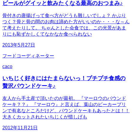
ビールがグイッと飲みたくなる最高のおつまみ♪
骨付きの唐揚げって食べ方がどうも難しいでしょ？ かぶり
つく？骨と骨の間のお肉は諦めた方がいいのか・・・な～ん
て考えたりして。 ちゃんとした会食では、この光景があま
りにも恥ずかしくてなかなか食べられない
2013年5月27日
フードコーディネーター
caco
いちじく好きにはたまらないっ！プチプチ食感の
贅沢パウンドケーキ♪
友人から手土産で頂いたのが最初。 『マーロウのパウンド
ケーキ？？』 『マーロウ』と言えば、葉山のビーカープリ
ンで有名なところだけど、パウンドケーキもあったとは！！
大きくカットされたいちじくが惜しげも
2012年11月21日