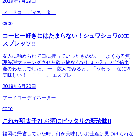
2019年7月29日
フードコーディネーター
caco
コーヒー好きにはたまらない！シュワシュワのエ
スプレッソ!!
友人に勧められて口に持っていったものの、 「よくある無
理矢理マッチングさせた飲み物なんでしょ～?!」 と半信半
疑のわたしでした。 一口飲んでみると、「うわっ！ なに?!
美味しい！！！！」。 エスプレ
2019年6月20日
フードコーディネーター
caco
これが明太子?! お酒にピッタリの新珍味!!
福岡に帰省していた時、何か美味しいお土産は見つけられな