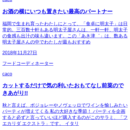
お酒の横にいつも置きたい最高のパートナー
福岡で生まれ育ったわたしにとって、「食卓に明太子」は日
常的。三百数十軒もある明太子屋さんは、一軒一軒、明太子
の食感も出汁の味も違います。この「あき津゛」は、数ある
明太子屋さんの中でわたしが最もおすすめ
2018年11月27日
フードコーディネーター
caco
カットするだけで気の利いたおもてなし前菜ので
きあがり!!
秋と言えば、ボジョレーやノヴェッロでワインを愉しみたい
パーティが増えてくる 私の大好きな季節！ パーティを企画
すると必ずと言っていいほど購入するのがこのサラミ、「フ
エカリダ エクストラ」です。 イタリ