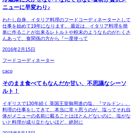
ニューに早変わり♪
わたし自身、イタリア料理のフードコーディネーターとして
仕事を始めて19年になります。 最近は、イタリア料理を簡
単に作ることが出来るレトルトや粉末のようなものがたくさ
んあって、食関係の方から『一度使って
2016年2月15日
フードコーディネーター
caco
そのまま食べてもなんだか甘い、不思議なシーソ
ルト！
イギリスで130年続く 英国王室御用達の塩、『マルドン』。
料理の仕事をしてきて、本当に常々思うのが、塩ってそれ自
体がメニューの名前に載ることはほとんどないのに、塩がな
いと料理が成り立たないほど、絶対に