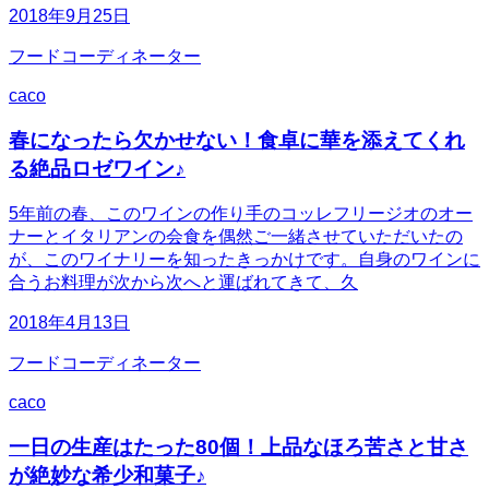
2018年9月25日
フードコーディネーター
caco
春になったら欠かせない！食卓に華を添えてくれ
る絶品ロゼワイン♪
5年前の春、このワインの作り手のコッレフリージオのオー
ナーとイタリアンの会食を偶然ご一緒させていただいたの
が、このワイナリーを知ったきっかけです。自身のワインに
合うお料理が次から次へと運ばれてきて、久
2018年4月13日
フードコーディネーター
caco
一日の生産はたった80個！上品なほろ苦さと甘さ
が絶妙な希少和菓子♪