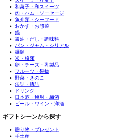
スイーツ・洋菓子
和菓子・和スイーツ
肉・ハム・ソーセージ
魚介類・シーフード
おかず・お惣菜
鍋
醤油・だし・調味料
パン・ジャム・シリアル
麺類
米・粉類
卵・チーズ・乳製品
フルーツ・果物
野菜・きのこ
缶詰・瓶詰
ドリンク
日本酒・焼酎・梅酒
ビール・ワイン・洋酒
ギフトシーンから探す
贈り物・プレゼント
手土産