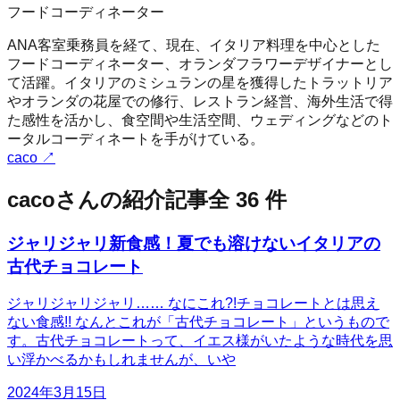
フードコーディネーター
ANA客室乗務員を経て、現在、イタリア料理を中心とした
フードコーディネーター、オランダフラワーデザイナーとし
て活躍。イタリアのミシュランの星を獲得したトラットリア
やオランダの花屋での修行、レストラン経営、海外生活で得
た感性を活かし、食空間や生活空間、ウェディングなどのト
ータルコーディネートを手がけている。
caco
↗
caco
さんの紹介記事
全
36
件
ジャリジャリ新食感！夏でも溶けないイタリアの
古代チョコレート
ジャリジャリジャリ…… なにこれ?!チョコレートとは思え
ない食感!! なんとこれが「古代チョコレート」というもので
す。古代チョコレートって、イエス様がいたような時代を思
い浮かべるかもしれませんが、いや
2024年3月15日