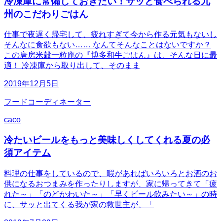
冷凍庫に常備しておきたい！サッと食べられる九
州のこだわりごはん
仕事で夜遅く帰宅して、疲れすぎて今から作る元気もないし
そんなに食欲もない…… なんてそんなことはないですか？
この唐房米穀一粒庵の『博多和牛ごはん』は、そんな日に最
適！ 冷凍庫から取り出して、そのまま
2019年12月5日
フードコーディネーター
caco
冷たいビールをもっと美味しくしてくれる夏の必
須アイテム
料理の仕事をしているので、暇があればいろいろとお酒のお
供になるおつまみを作ったりしますが、家に帰ってきて「疲
れた～」「のどかわいた～」「早くビール飲みたい～」の時
に、サッと出てくる我が家の救世主が、「