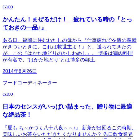
caco
かんたん！まぜるだけ！ 疲れている時の『とっ
ておきの一品♪』
ある日、福岡に住むわたしの母から『仕事疲れで夕飯の準備
がきついときに、これは救世主よ！』と、送られてきたの
が、この『はかた地どりのかしわめし』。 博多は鶏肉料理
が有名で、”はかた地どり”とは博多の郷土
2014年8月26日
フードコーディネーター
caco
日本のセンスがいっぱい詰まった、贈り物に最適
な絶品茶！
『夏も ち～かづく八十八夜～～♪』 新茶が出回るこの時期、
美味しいお茶をいただきたくなりませんか？ 先日飲食業界