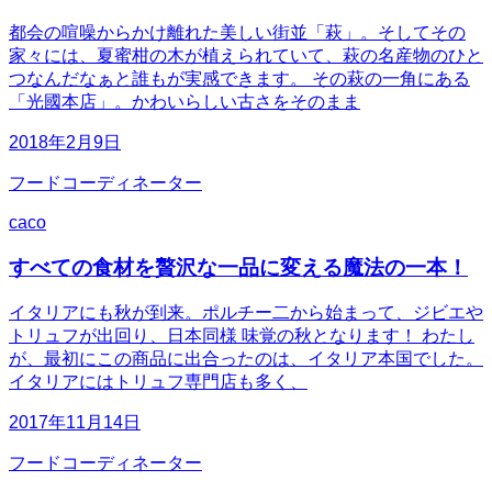
都会の喧噪からかけ離れた美しい街並「萩」。そしてその
家々には、夏蜜柑の木が植えられていて、萩の名産物のひと
つなんだなぁと誰もが実感できます。 その萩の一角にある
「光國本店」。かわいらしい古さをそのまま
2018年2月9日
フードコーディネーター
caco
すべての食材を贅沢な一品に変える魔法の一本！
イタリアにも秋が到来。ポルチー二から始まって、ジビエや
トリュフが出回り、日本同様 味覚の秋となります！ わたし
が、最初にこの商品に出合ったのは、イタリア本国でした。
イタリアにはトリュフ専門店も多く、
2017年11月14日
フードコーディネーター