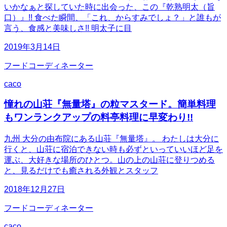
いかなぁと探していた時に出会った、この『乾熟明太（旨
口）』!! 食べた瞬間、「これ、からすみでしょ？」と誰もが
言う、食感と美味しさ!! 明太子に目
2019年3月14日
フードコーディネーター
caco
憧れの山荘『無量塔』の粒マスタード。簡単料理
もワンランクアップの料亭料理に早変わり!!
九州 大分の由布院にある山荘『無量塔』。 わたしは大分に
行くと、山荘に宿泊できない時も必ずといっていいほど足を
運ぶ、大好きな場所のひとつ。山の上の山荘に登りつめる
と、見るだけでも癒される外観とスタッフ
2018年12月27日
フードコーディネーター
caco