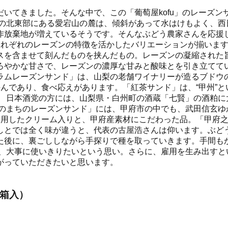
いてきました。そんな中で、この「葡萄屋kofu」のレーズ
市の北東部にある愛宕山の麓は、傾斜があって水はけもよく、西
作放棄地が増えているそうです。そんなぶどう農家さんを応援
それぞれのレーズンの特徴を活かしたバリエーションが揃います
スを含ませて刻んだものを挟んだもの。レーズンの凝縮された
ろやかな甘さで、レーズンの濃厚な甘みと酸味とを引き立ててい
ラムレーズンサンド」は、山梨の老舗ワイナリーが造るブドウ
んであり、食べ応えがあります。「紅茶サンド」は、“甲州”
。 日本酒党の方には、山梨県・白州町の酒蔵「七賢」の酒粕に
ふのまちのレーズンサンド」には、甲府市の中でも、武田信玄ゆ
使用したクリーム入りと、甲府産素材にこだわった品。「甲府之
しとでは全く味が違うと、代表の古屋浩さんは仰います。ぶど
た後に、裏ごししながら手探りで種を取っていきます。手間も
げ、大事に使いきりたいという思い。さらに、雇用を生み出すと
がっていただきたいと思います。
ト箱入）