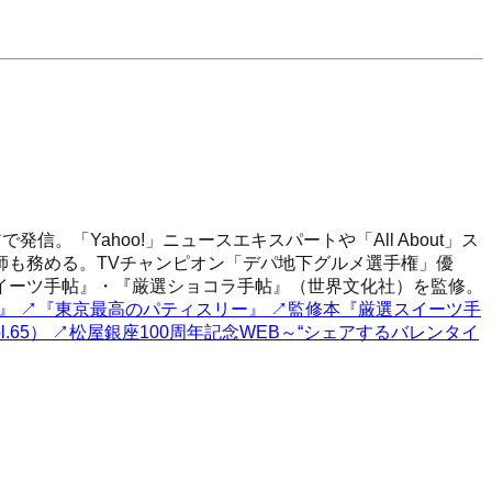
「Yahoo!」ニュースエキスパートや「All About」ス
師も務める。TVチャンピオン「デパ地下グルメ選手権」優
スイーツ手帖』・『厳選ショコラ手帖』（世界文化社）を監修。
』
↗
『東京最高のパティスリー』
↗
監修本『厳選スイーツ手
.65）
↗
松屋銀座100周年記念WEB～“シェアするバレンタイ