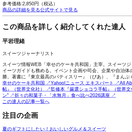
参考価格:
2,850
円
（税込）
商品の詳細を見る
公式サイトで見る
この商品を詳しく紹介してくれた達人
平岩理緒
スイーツジャーナリスト
スイーツ情報WEB「幸せのケーキ共和国」主宰。スイーツジャー
イーツガイドも務める。イベント企画や司会、企業や自治体
勝。著書に『東京最高のパティスリー』（ぴあ）、『まんぷく
幸せのケーキ共和国
↗
Yahoo!ニュース エキスパート
↗
All
帖』（世界文化社）
↗
監修本『厳選ショコラ手帖』（世界文
ン”
↗
折々の和菓子・「水無月」食べ比べ2026講座
↗
この達人の記事一覧へ
注目の企画
夏のギフトにしたい！おいしいグルメ＆スイーツ