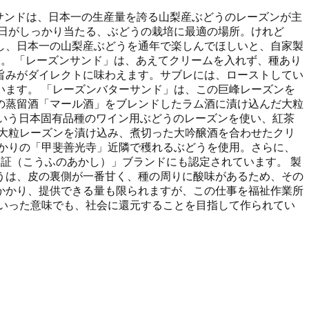
ンサンドは、日本一の生産量を誇る山梨産ぶどうのレーズンが主
日がしっかり当たる、ぶどうの栽培に最適の場所。けれど
し、日本一の山梨産ぶどうを通年で楽しんでほしいと、自家製
。 「レーズンサンド」は、あえてクリームを入れず、種あり
旨みがダイレクトに味わえます。サブレには、ローストしてい
ます。 「レーズンバターサンド」は、この巨峰レーズンを
の蒸留酒「マール酒」をブレンドしたラム酒に漬け込んだ大粒
という日本固有品種のワイン用ぶどうのレーズンを使い、紅茶
大粒レーズンを漬け込み、煮切った大吟醸酒を合わせたクリ
かりの「甲斐善光寺」近隣で穫れるぶどうを使用。さらに、
証（こうふのあかし）」ブランドにも認定されています。 製
うは、皮の裏側が一番甘く、種の周りに酸味があるため、その
かかり、提供できる量も限られますが、この仕事を福祉作業所
いった意味でも、社会に還元することを目指して作られてい