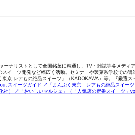
ナリストとして全国銘菓に精通し、TV・雑誌等各メディアで発信。
のスイーツ開発など幅広く活動。セミナーや製菓系学校での講
東京 レアもの絶品スイーツ』（KADOKAWA）等。『厳選
 About スイーツガイド
↗
『まんぷく東京 レアもの絶品スイーツ
化社）
↗
「おいしいマルシェ」（「人気店の定番スイーツ」vol