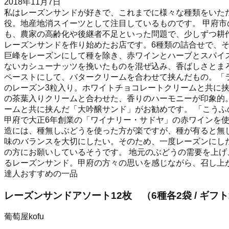
2018年11月7日
私はレーズンサンドが好きで、これまでに様々な種類をいただ
役。地産地消スイーツとして注目しているものです。 甲府
も、農家の高齢化や後継者不足といった問題で、少しずつ耕
レーズンサンドを作り始めたお店です。6種類の詰合せで、
巨峰をレーズンにして種を除き、赤ワインとハーブとスパイ
ないカシューナッツを挽いたものを混ぜ込み、香ばしさとま
ペーストにして、バタークリームを合わせて挟んだもの。「
のレーズン3粒入り。ホワイトチョコレートクリームと共に挟
の茶葉入りクリームと合わせた、香りのハーモニーが印象的
ームと共に挟んだ「大吟醸サンド」がお勧めです。 「こう
甲府で大正6年創業の「ワイナリー・サドヤ」の赤ワインを
造には、種無しぶどうを使った方が楽ですが、種が有ると無
味のバランスを大切にしたい。そのため、一度レーズンにし
の方にお願いしているそうです。 地元のぶどうの需要を上
るレーズンサンド。甲府の方々の思いを感じながら、召し上
達人おすすめの一品
レーズンサンドアソート12枚 （6種各2袋 / ギフ
葡萄屋kofu