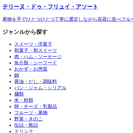
テリーヌ・ドゥ・フリュイ・アソート
果物を手でひとつひとつ丁寧に選定しながら容器に並べフル
ジャンルから探す
スイーツ・洋菓子
和菓子・和スイーツ
肉・ハム・ソーセージ
魚介類・シーフード
おかず・お惣菜
鍋
醤油・だし・調味料
パン・ジャム・シリアル
麺類
米・粉類
卵・チーズ・乳製品
フルーツ・果物
野菜・きのこ
缶詰・瓶詰
ドリンク