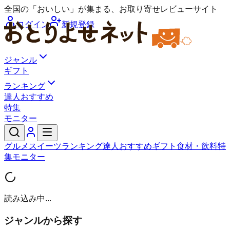
全国の「おいしい」が集まる、お取り寄せレビューサイト
ログイン
新規登録
ジャンル
ギフト
ランキング
達人おすすめ
特集
モニター
グルメ
スイーツ
ランキング
達人おすすめ
ギフト
食材・飲料
特
集
モニター
読み込み中...
ジャンルから探す