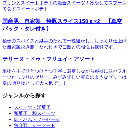
プリンとスイートポテトの融合スイーツ！冷やしてスプーン
で食すスイートポテト
国産豚 自家製 焼豚スライス150ｇ×2 【真空
パック・タレ付き】
秘伝のスパイスと継承のたれで一晩寝かし、じっくり仕上げ
た自家製焼き豚。たれ付きでご飯との相性も抜群です。
テリーヌ・ドゥ・フリュイ・アソート
果物を手でひとつひとつ丁寧に選定しながら容器に並べフル
ーツたっぷりのゼリー。みずみずしい宝石のようなゼリーは
夏の贈り物として大人気です！
ジャンルから探す
スイーツ・洋菓子
和菓子・和スイーツ
肉・ハム・ソーセージ
魚介類・シーフード