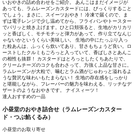
いおやきの詰め合わせをご紹介。 あんこはまだイメージが
あっても、ラムレーズンカスタードには、びっくりすること
でしょう。まさに、スイーツおやき！ 冷凍で届くので、ま
ずは電子レンジで少し温めてから、フライパンやトースター
でパリッと焼き上げます。ひと口頬張ると、生地がカリカリ
ッと香ばしく、モチモチッと弾力があって、作り立てなんじ
ゃないかというくらい美味しい。 生地の中にたっぷり入っ
た粒あんは、ふっくら炊いてあり、甘さもちょうど良い。ロ
ーストしたクルミもごろっと入っていて、香ばしさとあんこ
の相性も抜群！ カスタードはとろっとしたくちあたりで、
クリームチーズのコクも合わさって、力強く上品な甘さに。
ラムレーズンが大粒で、噛むとラム酒がじゅわっと溢れるよ
うな贅沢な味わいもたまらない！ 生地の存在感をしっかり
と堪能しながら、フレーバーの魅力を味わえる、リッチなデ
ザートのようなおやきです。 ナイスィーツ！
達人おすすめの一品
小昼堂のおやき詰合せ（ラムレーズンカスター
ド・つぶ餡くるみ）
小昼堂のお取り寄せ