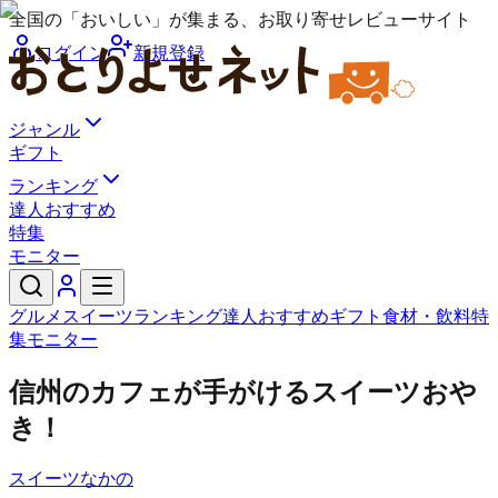
全国の「おいしい」が集まる、お取り寄せレビューサイト
ログイン
新規登録
ジャンル
ギフト
ランキング
達人おすすめ
特集
モニター
グルメ
スイーツ
ランキング
達人おすすめ
ギフト
食材・飲料
特
集
モニター
信州のカフェが手がけるスイーツおや
き！
スイーツなかの