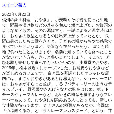
スイーツ芸人
2022年6月22日
信州の郷土料理「おやき」。小麦粉やそば粉を使った生地
で、野菜や漬け物などの具材を包んで焼き上げた、お饅頭の
ような食べもの。その起源は古く、一説によると縄文時代に
は、おやきの原型となるものは出来上がっていたとか。 長
野出身の友だちに話をきくと、子どもの頃からおやつ感覚で
食べていたというほど、身近な存在だったそう。 ぼくも現
地で食べたことありますが、名前は知っていても食べたこと
がないという方も、きっと多いことでしょう。 そこで、ぜ
ひお取り寄せして食べてもらいたいのが、小昼堂のおやき。
2019年、松本城近くにオープンした、お蕎麦やおやきなど
が楽しめるカフェです。 白と黒を基調としたオシャレな店
内には、まさかおやきがあるとは思えない。ショーケースに
は、おやきがずらっと並び、まるでパティスリーのようなデ
ィスプレイ。 野沢菜やきんぴらなどの味をはじめ、ポテト
チーズやキーマカレーなど、おやきの概念を覆すようなフレ
ーバーもあって、おやきに馴染みある人にとっても、新しい
食体験が待ってます。 たくさんの種類があるなか、今回は
「つぶ餡くるみ」と「ラムレーズンカスタード」という、甘