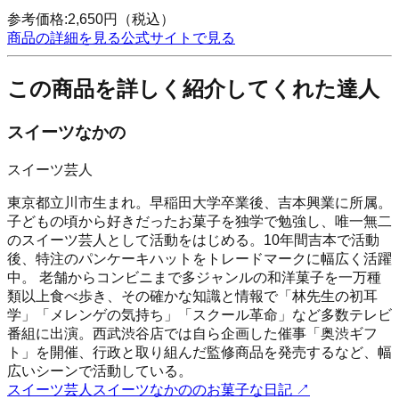
参考価格:
2,650
円
（税込）
商品の詳細を見る
公式サイトで見る
この商品を詳しく紹介してくれた達人
スイーツなかの
スイーツ芸人
東京都立川市生まれ。早稲田大学卒業後、吉本興業に所属。
子どもの頃から好きだったお菓子を独学で勉強し、唯一無二
のスイーツ芸人として活動をはじめる。10年間吉本で活動
後、特注のパンケーキハットをトレードマークに幅広く活躍
中。 老舗からコンビニまで多ジャンルの和洋菓子を一万種
類以上食べ歩き、その確かな知識と情報で「林先生の初耳
学」「メレンゲの気持ち」「スクール革命」など多数テレビ
番組に出演。西武渋谷店では自ら企画した催事「奥渋ギフ
ト」を開催、行政と取り組んだ監修商品を発売するなど、幅
広いシーンで活動している。
スイーツ芸人スイーツなかののお菓子な日記
↗