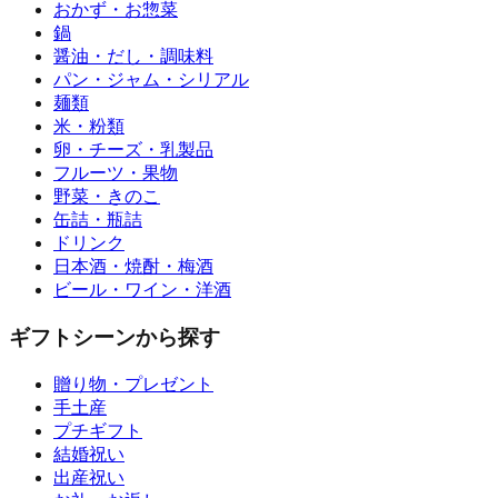
おかず・お惣菜
鍋
醤油・だし・調味料
パン・ジャム・シリアル
麺類
米・粉類
卵・チーズ・乳製品
フルーツ・果物
野菜・きのこ
缶詰・瓶詰
ドリンク
日本酒・焼酎・梅酒
ビール・ワイン・洋酒
ギフトシーンから探す
贈り物・プレゼント
手土産
プチギフト
結婚祝い
出産祝い