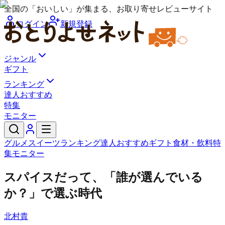
全国の「おいしい」が集まる、お取り寄せレビューサイト
ログイン
新規登録
ジャンル
ギフト
ランキング
達人おすすめ
特集
モニター
グルメ
スイーツ
ランキング
達人おすすめ
ギフト
食材・飲料
特
集
モニター
スパイスだって、「誰が選んでいる
か？」で選ぶ時代
北村貴