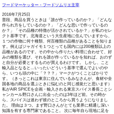
フードマーケッター・フードソムリエ主宰
2016年7月25日
普段、商品を買うときは「誰が作っているのか？」「どんな
作られ方をしているのか？」「どんな思いで作っているの
か？」「その品種の特徴が活かされているか？」が私のセレ
クト基準です。北海道という大生産地に住んでいますから、
１つの作物に何十種類、何百種類の品種があることを知りま
す。例えばジャガイモ１つとっても国内には200種類以上の
品種があるのです。その中から作りたい料理に合わせて、好
みの種類を選び、それを誰が作っているかを知れば、おのず
と自分が必要とするものが買えるわけです。 しかし、こと
輸入品となると…いったいどういう基準で選んでよいのや
ら、いつも頭の中に「？？？」マークがつくことばかりで
す。（きっとこれは東京に住んでいるみなさんが、食材や全
国各地の商品を選ぶときに悩むのと同じ感覚だと思います）
私がAIR SPICEを企画・輸入される東京スパイス番長ことシ
ャンカール野口さんに出会ったのは3年ほど前。その時か
ら、スパイスは迷わず彼のところから買うようになりまし
た。 理由は３つ。まず野口さんがとても業界に精通し深い
知識を有する専門家であること。 次に毎年自ら現地に足を