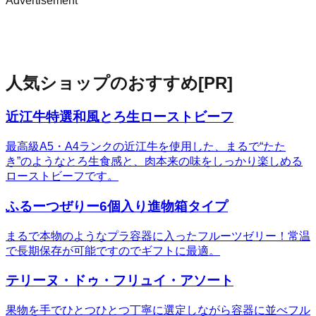
Advertisement
人気ショップのおすすめ
[PR]
近江牛特選和風とろ生ローストビーフ
最高級A5・A4ランクの近江牛を使用した、まるで“たた
き”のようなとろ生食感と、肉本来の味をしっかり楽しめる
ローストビーフです。
ふるーつぜりー6個入り進物箱タイプ
まるで本物のようなプラ容器に入ったフルーツゼリー！常温
で長期保存が可能ですのでギフトに最適。
テリーヌ・ドゥ・フリュイ・アソート
果物を手でひとつひとつ丁寧に選定しながら容器に並べフル