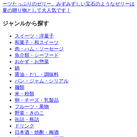
ーツたっぷりのゼリー。みずみずしい宝石のようなゼリーは
夏の贈り物として大人気です！
ジャンルから探す
スイーツ・洋菓子
和菓子・和スイーツ
肉・ハム・ソーセージ
魚介類・シーフード
おかず・お惣菜
鍋
醤油・だし・調味料
パン・ジャム・シリアル
麺類
米・粉類
卵・チーズ・乳製品
フルーツ・果物
野菜・きのこ
缶詰・瓶詰
ドリンク
日本酒・焼酎・梅酒