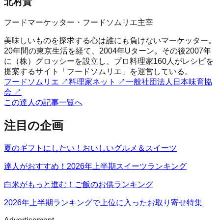
北村貴
フードマーケッター・フードソムリエ主宰
美味しいものを探求する心は誰にも負けないマーケッター。
20年間の東京生活を経て、2004年Uターン。その後2007年
に（株）グロッシーを設立し、プロ料理家160人がレシピを
提案するサイト「フードソムリエ」を運営している。
フードソムリエ
↗
料理家ネット
↗
一般社団法人日本味育協
会
↗
この達人の記事一覧へ
注目の企画
夏のギフトにしたい！おいしいグルメ＆スイーツ
達人がおすすめ！2026年上半期スイーツランキング
白米がもっと進む！ご飯のお供ランキング
2026年上半期ランキングで上位に入ったお取り寄せ特集