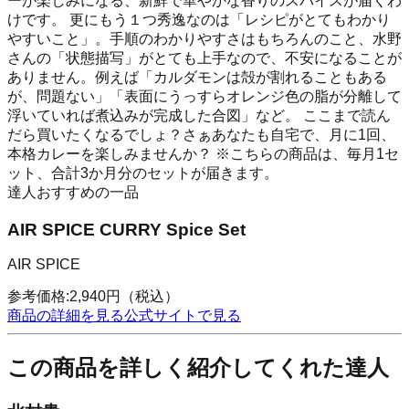
ーが楽しみになる、新鮮で華やかな香りのスパイスが届くわ
けです。 更にもう１つ秀逸なのは「レシピがとてもわかり
やすいこと」。手順のわかりやすさはもちろんのこと、水野
さんの「状態描写」がとても上手なので、不安になることが
ありません。例えば「カルダモンは殻が割れることもある
が、問題ない」「表面にうっすらオレンジ色の脂が分離して
浮いていれば煮込みが完成した合図」など。 ここまで読ん
だら買いたくなるでしょ？さぁあなたも自宅で、月に1回、
本格カレーを楽しみませんか？ ※こちらの商品は、毎月1セ
ット、合計3か月分のセットが届きます。
達人おすすめの一品
AIR SPICE CURRY Spice Set
AIR SPICE
参考価格:
2,940
円
（税込）
商品の詳細を見る
公式サイトで見る
この商品を詳しく紹介してくれた達人