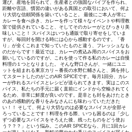
運び、産地を回られて、生産者との強固なパイプを作られ、
距離や言語、慣習の違いがある異国との取引において、何よ
り大切な信頼関係を築いていること。 最後にご本人が常に
カレーを食べ歩き、カレーを作って様々なイベントや料理教
室で提供されていること、そしてそのカレーがとびっきり美
味しいこと！ スパイスはいつも通販で取り寄せをしていま
すが、毎回封を開ける時には心から感動するのです。「香
り」が全くこれまで知っていたものと違う、フレッシュなも
のだからです！最近では、カレーの煮込み用のスパイスをお
願いしているのですが、これを使って作る私のカレーは自慢
料理の１つとなりました。 そんな野口さんが、一緒にユニ
ットを組まれる東京カリ～番長の水野仁輔さんと、満を持し
てスタートしたのがこのAIR SPICEです。毎月1回分、カレ
ーが作れるスパイスとレシピが送られてきます。実はこのス
パイス、私たちの手元に届く直前にインドから空輸されてく
るため、非常に鮮度が良いのです。是非とも封をあけたとき
のあの感動的な香りをみなさんにも味わっていただきた
い！！ そして、何より大切なのは必要なスパイスが全部そ
ろっていることです！料理を作る際、いつも困るのは「少し
ずつ必要なスパイスをそろえた後、残ったものをどう使お
う？？？」という悩み。このAIR SPICEなら、月に1回カレ