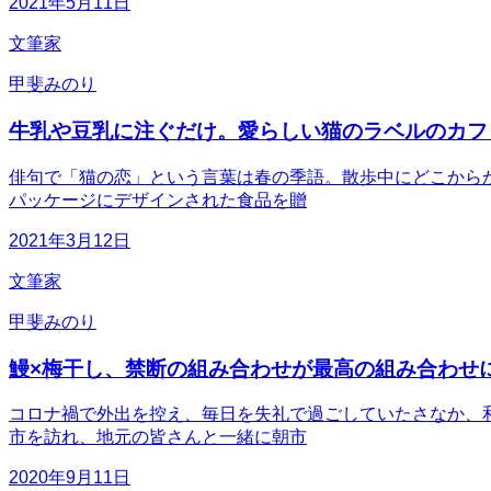
2021年5月11日
文筆家
甲斐みのり
牛乳や豆乳に注ぐだけ。愛らしい猫のラベルのカフ
俳句で「猫の恋」という言葉は春の季語。散歩中にどこから
パッケージにデザインされた食品を贈
2021年3月12日
文筆家
甲斐みのり
鰻×梅干し、禁断の組み合わせが最高の組み合わせ
コロナ禍で外出を控え、毎日を失礼で過ごしていたさなか、
市を訪れ、地元の皆さんと一緒に朝市
2020年9月11日