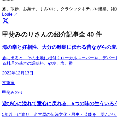
旅、散歩、お菓子、手みやげ、クラシックホテルや建築、雑
Loule
↗
甲斐みのり
さんの紹介記事
全
40
件
海の幸と好相性、大分の離島に伝わる昔ながらの麦
旅に出ると、その土地に根付くローカルスーパーや、デパー
る料理の基本の調味料、砂糖、塩、酢
2022年12月13日
文筆家
甲斐みのり
遊び心に溢れて童心に戻れる、5つの味の生ういろ
5年以上に渡り、名古屋の伝統文化・歴史・芸能を、学んだ