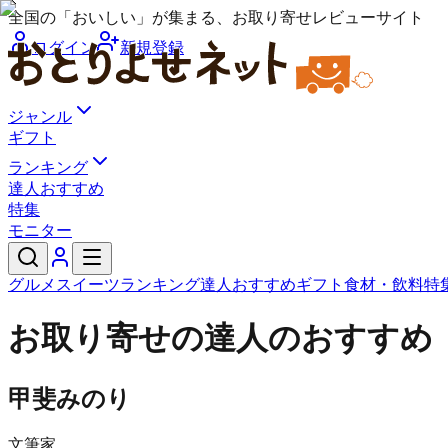
全国の「おいしい」が集まる、お取り寄せレビューサイト
ログイン
新規登録
ジャンル
ギフト
ランキング
達人おすすめ
特集
モニター
グルメ
スイーツ
ランキング
達人おすすめ
ギフト
食材・飲料
特
お取り寄せの達人のおすすめ
甲斐みのり
文筆家