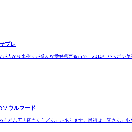
サブレ
が広がり米作りが盛んな愛媛県西条市で、2010年からポン
のソウルフード
業のうどん店「資さんうどん」があります。最初は「資さん」を