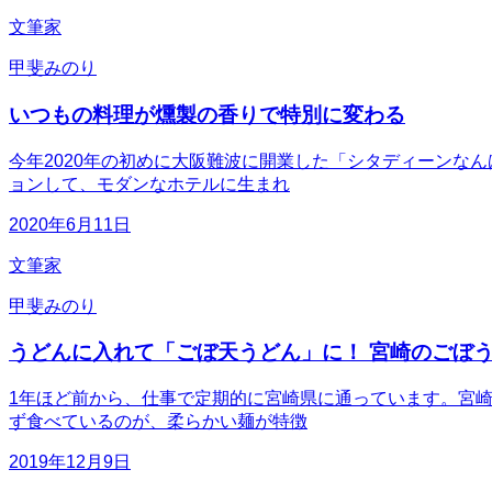
文筆家
甲斐みのり
いつもの料理が燻製の香りで特別に変わる
今年2020年の初めに大阪難波に開業した「シタディーンな
ョンして、モダンなホテルに生まれ
2020年6月11日
文筆家
甲斐みのり
うどんに入れて「ごぼ天うどん」に！ 宮崎のごぼ
1年ほど前から、仕事で定期的に宮崎県に通っています。宮
ず食べているのが、柔らかい麺が特徴
2019年12月9日