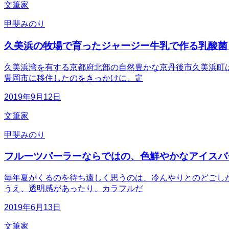
文筆家
甲斐みのり
久美浜の牧場で育ったジャージー牛乳で作る乳酸菌
久美浜湾を有する京都府北部の自然豊かな京丹後市久美浜町
豊岡市に移住したのをきっかけに、定
2019年9月12日
文筆家
甲斐みのり
フルーツパーラーならではの、色鮮やかなアイスバ
毎年夏がくるのを待ち遠しく思うのは、冷んやりとのどごし
うえ、透明感があったり、カラフルだ
2019年6月13日
文筆家