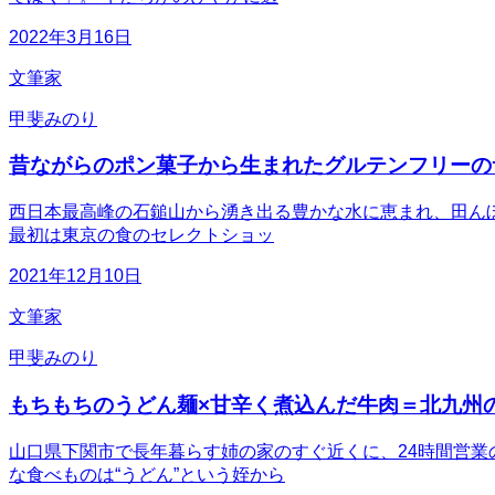
2022年3月16日
文筆家
甲斐みのり
昔ながらのポン菓子から生まれたグルテンフリーの
西日本最高峰の石鎚山から湧き出る豊かな水に恵まれ、田んぼ
最初は東京の食のセレクトショッ
2021年12月10日
文筆家
甲斐みのり
もちもちのうどん麺×甘辛く煮込んだ牛肉＝北九州
山口県下関市で長年暮らす姉の家のすぐ近くに、24時間営
な食べものは“うどん”という姪から