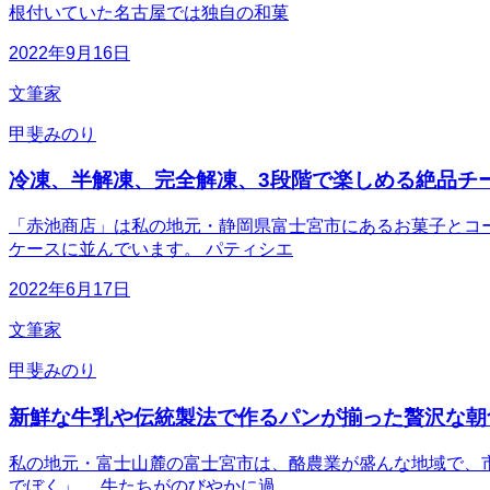
根付いていた名古屋では独自の和菓
2022年9月16日
文筆家
甲斐みのり
冷凍、半解凍、完全解凍、3段階で楽しめる絶品チ
「赤池商店」は私の地元・静岡県富士宮市にあるお菓子とコ
ケースに並んでいます。 パティシエ
2022年6月17日
文筆家
甲斐みのり
新鮮な牛乳や伝統製法で作るパンが揃った贅沢な朝
私の地元・富士山麓の富士宮市は、酪農業が盛んな地域で、市
でぼく」。 牛たちがのびやかに過