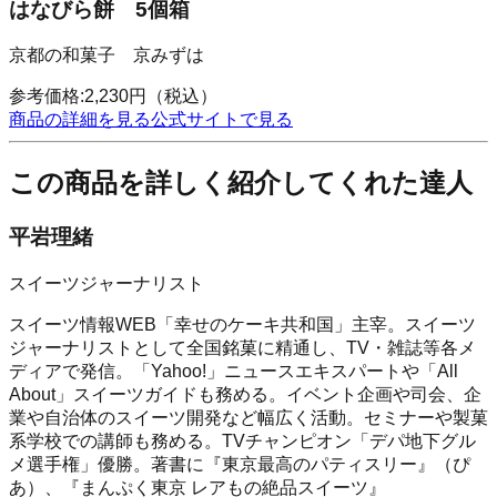
はなびら餅 5個箱
京都の和菓子 京みずは
参考価格:
2,230
円
（税込）
商品の詳細を見る
公式サイトで見る
この商品を詳しく紹介してくれた達人
平岩理緒
スイーツジャーナリスト
スイーツ情報WEB「幸せのケーキ共和国」主宰。スイーツ
ジャーナリストとして全国銘菓に精通し、TV・雑誌等各メ
ディアで発信。「Yahoo!」ニュースエキスパートや「All
About」スイーツガイドも務める。イベント企画や司会、企
業や自治体のスイーツ開発など幅広く活動。セミナーや製菓
系学校での講師も務める。TVチャンピオン「デパ地下グル
メ選手権」優勝。著書に『東京最高のパティスリー』（ぴ
あ）、『まんぷく東京 レアもの絶品スイーツ』