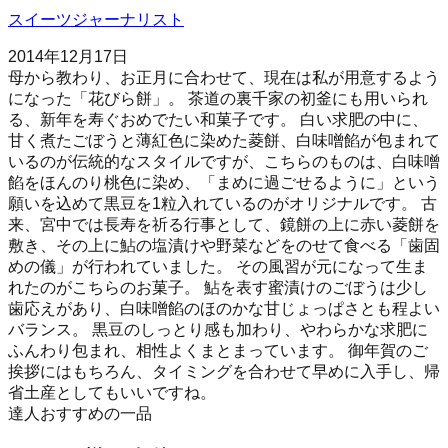
スイーツジャーナリスト
2014年12月17日
母から教わり、お正月に合わせて、現在は私が用意するよう
になった「花びら餅」。 茶道の裏千家の初釜にも用いられ
る、新年を寿ぐおめでたい和菓子です。 白い求肥の中に、
甘く煮たごぼうと薄紅色に染めた菱餅、白味噌餡が包まれて
いるのが伝統的なスタイルですが、こちらのものは、白味噌
餡をほんのり桃色に染め、「まめに過ごせるように」という
願いを込めて黒豆を1粒入れているのがオリジナルです。 古
来、宮中では長寿を祈る行事として、鏡餅の上に赤い菱餅を
敷き、その上に鮎の塩漬けや野菜などをのせて食べる「歯固
めの儀」が行われていました。 その風習が元になって生ま
れたのがこちらのお菓子。 鮎を表す蜜漬けのごぼうは少し
歯応えがあり、白味噌餡のほのかな甘じょっぱさとも程よい
バランス。 黒豆のしっとり感も加わり、やわらかな求肥に
ふんわり包まれ、相性よくまとまっています。 御年賀のご
挨拶にはもちろん、タイミングを合わせて早めに入手し、帰
省土産としてもいいですね。
達人おすすめの一品