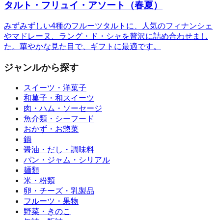
タルト・フリュイ・アソート（春夏）
みずみずしい4種のフルーツタルトに、人気のフィナンシェ
やマドレーヌ、ラング・ド・シャを贅沢に詰め合わせまし
た。華やかな見た目で、ギフトに最適です。
ジャンルから探す
スイーツ・洋菓子
和菓子・和スイーツ
肉・ハム・ソーセージ
魚介類・シーフード
おかず・お惣菜
鍋
醤油・だし・調味料
パン・ジャム・シリアル
麺類
米・粉類
卵・チーズ・乳製品
フルーツ・果物
野菜・きのこ