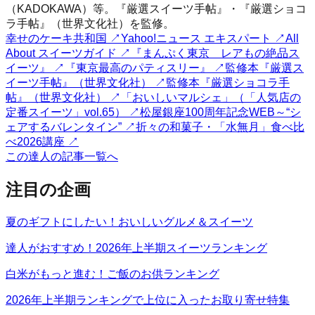
（KADOKAWA）等。『厳選スイーツ手帖』・『厳選ショコ
ラ手帖』（世界文化社）を監修。
幸せのケーキ共和国
↗
Yahoo!ニュース エキスパート
↗
All
About スイーツガイド
↗
『まんぷく東京 レアもの絶品ス
イーツ』
↗
『東京最高のパティスリー』
↗
監修本『厳選ス
イーツ手帖』（世界文化社）
↗
監修本『厳選ショコラ手
帖』（世界文化社）
↗
「おいしいマルシェ」（「人気店の
定番スイーツ」vol.65）
↗
松屋銀座100周年記念WEB～“シ
ェアするバレンタイン”
↗
折々の和菓子・「水無月」食べ比
べ2026講座
↗
この達人の記事一覧へ
注目の企画
夏のギフトにしたい！おいしいグルメ＆スイーツ
達人がおすすめ！2026年上半期スイーツランキング
白米がもっと進む！ご飯のお供ランキング
2026年上半期ランキングで上位に入ったお取り寄せ特集