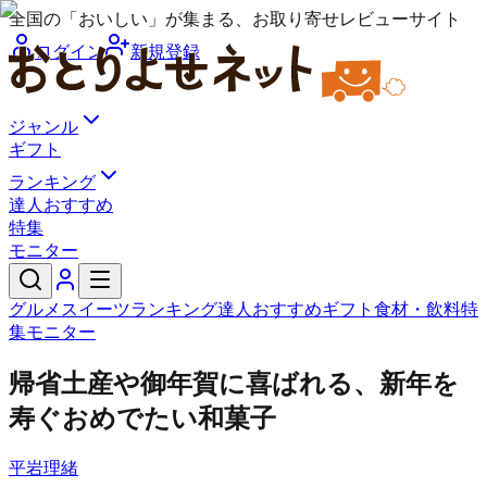
全国の「おいしい」が集まる、お取り寄せレビューサイト
ログイン
新規登録
ジャンル
ギフト
ランキング
達人おすすめ
特集
モニター
グルメ
スイーツ
ランキング
達人おすすめ
ギフト
食材・飲料
特
集
モニター
帰省土産や御年賀に喜ばれる、新年を
寿ぐおめでたい和菓子
平岩理緒