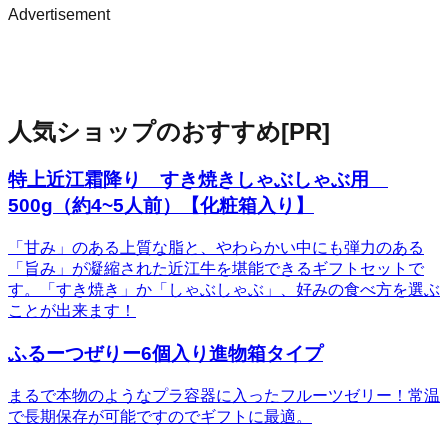
Advertisement
人気ショップのおすすめ
[PR]
特上近江霜降り すき焼きしゃぶしゃぶ用
500g（約4~5人前）【化粧箱入り】
「甘み」のある上質な脂と、やわらかい中にも弾力のある
「旨み」が凝縮された近江牛を堪能できるギフトセットで
す。「すき焼き」か「しゃぶしゃぶ」、好みの食べ方を選ぶ
ことが出来ます！
ふるーつぜりー6個入り進物箱タイプ
まるで本物のようなプラ容器に入ったフルーツゼリー！常温
で長期保存が可能ですのでギフトに最適。