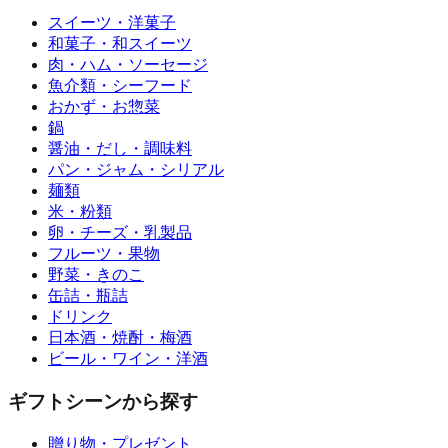
スイーツ・洋菓子
和菓子・和スイーツ
肉・ハム・ソーセージ
魚介類・シーフード
おかず・お惣菜
鍋
醤油・だし・調味料
パン・ジャム・シリアル
麺類
米・粉類
卵・チーズ・乳製品
フルーツ・果物
野菜・きのこ
缶詰・瓶詰
ドリンク
日本酒・焼酎・梅酒
ビール・ワイン・洋酒
ギフトシーンから探す
贈り物・プレゼント