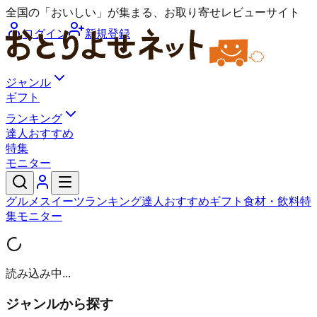
全国の「おいしい」が集まる、お取り寄せレビューサイト
ログイン
新規登録
ジャンル
ギフト
ランキング
達人おすすめ
特集
モニター
グルメ
スイーツ
ランキング
達人おすすめ
ギフト
食材・飲料
特
集
モニター
読み込み中...
ジャンルから探す