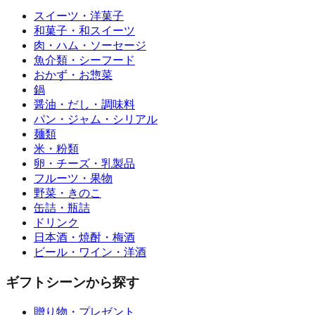
スイーツ・洋菓子
和菓子・和スイーツ
肉・ハム・ソーセージ
魚介類・シーフード
おかず・お惣菜
鍋
醤油・だし・調味料
パン・ジャム・シリアル
麺類
米・粉類
卵・チーズ・乳製品
フルーツ・果物
野菜・きのこ
缶詰・瓶詰
ドリンク
日本酒・焼酎・梅酒
ビール・ワイン・洋酒
ギフトシーンから探す
贈り物・プレゼント