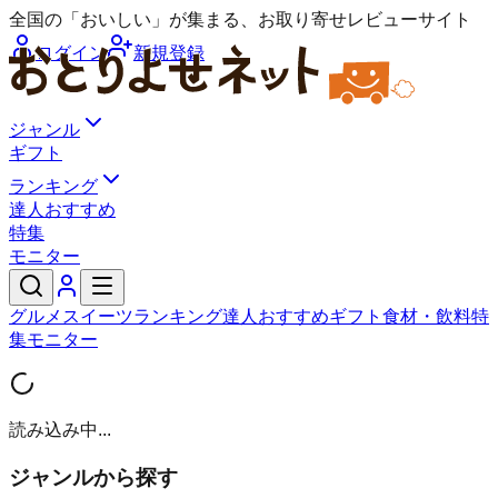
全国の「おいしい」が集まる、お取り寄せレビューサイト
ログイン
新規登録
ジャンル
ギフト
ランキング
達人おすすめ
特集
モニター
グルメ
スイーツ
ランキング
達人おすすめ
ギフト
食材・飲料
特
集
モニター
読み込み中...
ジャンルから探す