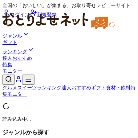
全国の「おいしい」が集まる、お取り寄せレビューサイト
ログイン
新規登録
ジャンル
ギフト
ランキング
達人おすすめ
特集
モニター
グルメ
スイーツ
ランキング
達人おすすめ
ギフト
食材・飲料
特
集
モニター
読み込み中...
ジャンルから探す