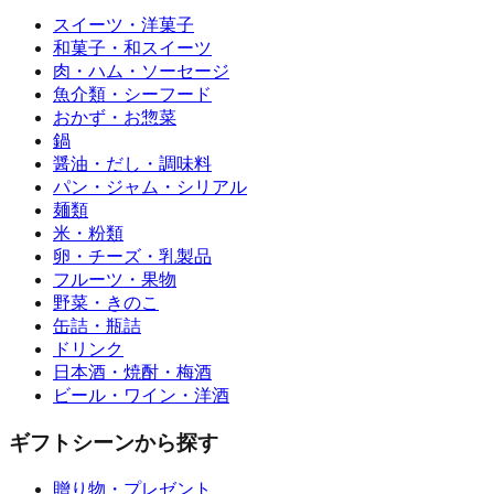
スイーツ・洋菓子
和菓子・和スイーツ
肉・ハム・ソーセージ
魚介類・シーフード
おかず・お惣菜
鍋
醤油・だし・調味料
パン・ジャム・シリアル
麺類
米・粉類
卵・チーズ・乳製品
フルーツ・果物
野菜・きのこ
缶詰・瓶詰
ドリンク
日本酒・焼酎・梅酒
ビール・ワイン・洋酒
ギフトシーンから探す
贈り物・プレゼント