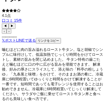
4.1
点
口コミ
15
件
◀
▶
‹
›
𝕏
ポスト
LINE
で送る
リンクをコピー
噛むほどに肉の旨み溢れるロースト牛タン。塩と胡椒でシン
プルに味付けして、低温加熱でじっくり時間をかけてロース
トし、素材の旨みを閉じ込めました。 牛タン特有の歯ごた
えと噛むほどに口の中に広がる旨みを堪能できます。 解凍
後、好みの厚さにスライスして、添え味の「料亭の粉しょう
ゆ」「九条葱と味噌」をかけて、そのままお酒の肴に。冷蔵
庫に6時間程置いてゆっくりと時間をかけて解凍することが
一番です。短時間であっても電子レンジを使用することはお
勧めできません。冷蔵庫に6時間程置いてじっくり解凍して
ください。 サラダやご飯に乗せてロースト牛タン丼と食べ
るのも美味しい食べ方です。