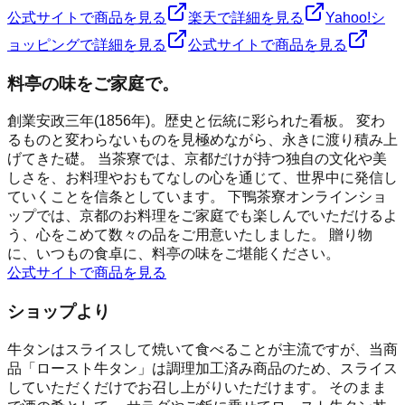
公式サイトで商品を見る
楽天で詳細を見る
Yahoo!シ
ョッピングで詳細を見る
公式サイトで商品を見る
料亭の味をご家庭で。
創業安政三年(1856年)。歴史と伝統に彩られた看板。 変わ
るものと変わらないものを見極めながら、永きに渡り積み上
げてきた礎。 当茶寮では、京都だけが持つ独自の文化や美
しさを、お料理やおもてなしの心を通じて、世界中に発信し
ていくことを信条としています。 下鴨茶寮オンラインショ
ップでは、京都のお料理をご家庭でも楽しんでいただけるよ
う、心をこめて数々の品をご用意いたしました。 贈り物
に、いつもの食卓に、料亭の味をご堪能ください。
公式サイトで商品を見る
ショップより
牛タンはスライスして焼いて食べることが主流ですが、当商
品「ロースト牛タン」は調理加工済み商品のため、スライス
していただくだけでお召し上がりいただけます。 そのまま