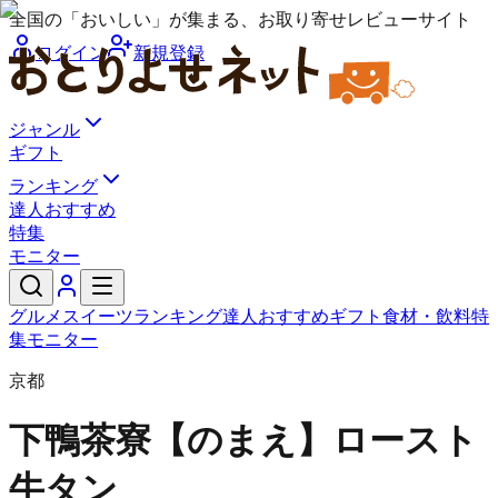
全国の「おいしい」が集まる、お取り寄せレビューサイト
ログイン
新規登録
ジャンル
ギフト
ランキング
達人おすすめ
特集
モニター
グルメ
スイーツ
ランキング
達人おすすめ
ギフト
食材・飲料
特
集
モニター
京都
下鴨茶寮
【のまえ】ロースト
牛タン