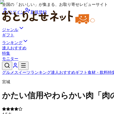
全国の「おいしい」が集まる、お取り寄せレビューサイト
ログイン
新規登録
ジャンル
ギフト
ランキング
達人おすすめ
特集
モニター
グルメ
スイーツ
ランキング
達人おすすめ
ギフト
食材・飲料
特
宮城
かたい信用やわらかい肉「肉