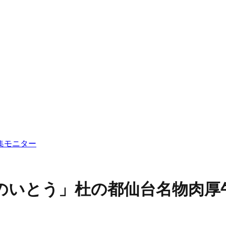
集
モニター
のいとう」
杜の都仙台名物肉厚牛