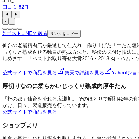
4.5
点
口コミ
82
件
◀
▶
‹
›
𝕏
ポスト
LINE
で送る
リンクをコピー
仙台の老舗精肉店が厳選して仕入れ、作り上げた「牛たん塩
っくりと熟成させる独自の熟成方法と、秘伝の味付け技法に
しめます。「ベストお取り寄せ大賞2016・2018 肉・ハ
公式サイトで商品を見る
楽天で詳細を見る
Yahoo!
厚切りなのに柔らかいじっくり熟成肉厚牛たん
「杜の都」仙台を流れる広瀬川。 そのほとりで昭和42年の
がけ、日々、製造販売を行っています。
公式サイトで商品を見る
ショップより
仙台で長年にわたり愛され親しまれる、仙台の老舗「肉のい