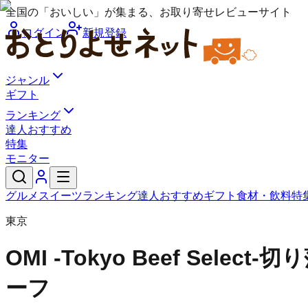
全国の「おいしい」が集まる、お取り寄せレビューサイト
ログイン
新規登録
ジャンル
ギフト
ランキング
達人おすすめ
特集
モニター
グルメ
スイーツ
ランキング
達人おすすめ
ギフト
食材・飲料
特
東京
OMI -Tokyo Beef Select-
切り
ーフ