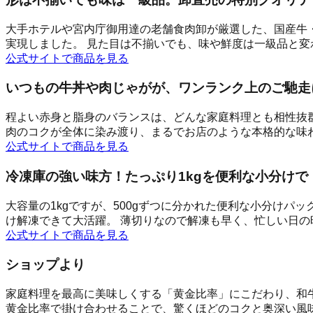
大手ホテルや宮内庁御用達の老舗食肉卸が厳選した、国産牛・
実現しました。 見た目は不揃いでも、味や鮮度は一級品と変
公式サイトで商品を見る
いつもの牛丼や肉じゃがが、ワンランク上のご馳走
程よい赤身と脂身のバランスは、どんな家庭料理とも相性抜
肉のコクが全体に染み渡り、まるでお店のような本格的な味
公式サイトで商品を見る
冷凍庫の強い味方！たっぷり1kgを便利な小分けで
大容量の1kgですが、500gずつに分かれた便利な小分け
け解凍できて大活躍。 薄切りなので解凍も早く、忙しい日
公式サイトで商品を見る
ショップより
家庭料理を最高に美味しくする「黄金比率」にこだわり、和
黄金比率で掛け合わせることで、驚くほどのコクと奥深い風味