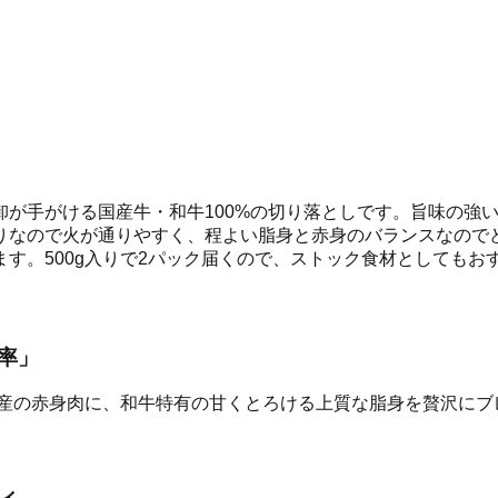
卸が手がける国産牛・和牛100%の切り落としです。旨味の強
りなので火が通りやすく、程よい脂身と赤身のバランスなので
す。500g入りで2パック届くので、ストック食材としてもお
率」
産の赤身肉に、和牛特有の甘くとろける上質な脂身を贅沢にブ
。
ィ