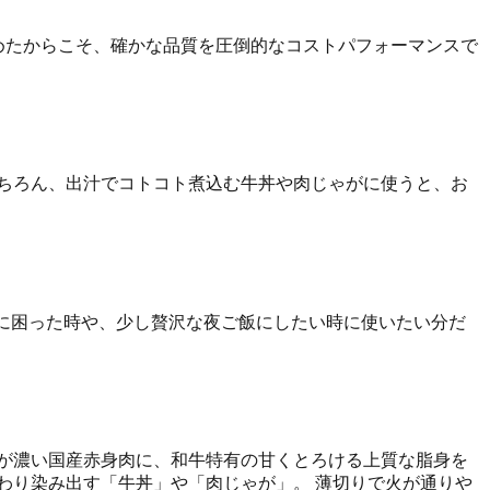
集めたからこそ、確かな品質を圧倒的なコストパフォーマンスで
ちろん、出汁でコトコト煮込む牛丼や肉じゃがに使うと、お
立に困った時や、少し贅沢な夜ご飯にしたい時に使いたい分だ
が濃い国産赤身肉に、和牛特有の甘くとろける上質な脂身を
わり染み出す「牛丼」や「肉じゃが」。 薄切りで火が通りや