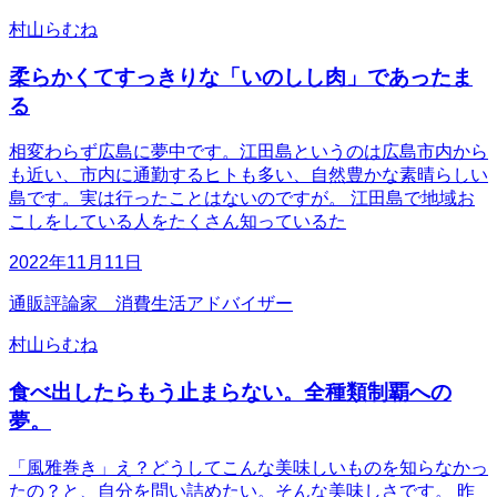
村山らむね
柔らかくてすっきりな「いのしし肉」であったま
る
相変わらず広島に夢中です。江田島というのは広島市内から
も近い、市内に通勤するヒトも多い、自然豊かな素晴らしい
島です。実は行ったことはないのですが。 江田島で地域お
こしをしている人をたくさん知っているた
2022年11月11日
通販評論家 消費生活アドバイザー
村山らむね
食べ出したらもう止まらない。全種類制覇への
夢。
「風雅巻き」え？どうしてこんな美味しいものを知らなかっ
たの？と、自分を問い詰めたい。そんな美味しさです。 昨