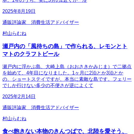
本。1年のうち、実に3分の2近くが「冷
2025年8月19日
通販評論家 消費生活アドバイザー
村山らむね
瀬戸内の「風待ちの島」で作られる、レモンとト
マトのクラフトビール
瀬戸内に浮かぶ島、大崎上島（おおさきかみじま）で二拠点
を始めて、4年目になりました。1ヶ月に2泊とか3泊とか
の、ショートステイですが、本当に素敵な島です。フェリー
でしか行けない多少の不便さが逆によくて
2025年2月14日
通販評論家 消費生活アドバイザー
村山らむね
食べ飽きない本物のきんつばで、北陸を愛そう、