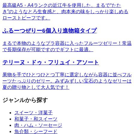
最高級A5・A4ランクの近江牛を使用した、まるで“たた
き”のようなとろ生食感と、肉本来の味をしっかり楽しめる
ローストビーフです。
ふるーつぜりー6個入り進物箱タイプ
まるで本物のようなプラ容器に入ったフルーツゼリー！常温
で長期保存が可能ですのでギフトに最適。
テリーヌ・ドゥ・フリュイ・アソート
果物を手でひとつひとつ丁寧に選定しながら容器に並べフル
ーツたっぷりのゼリー。みずみずしい宝石のようなゼリーは
夏の贈り物として大人気です！
ジャンルから探す
スイーツ・洋菓子
和菓子・和スイーツ
肉・ハム・ソーセージ
魚介類・シーフード