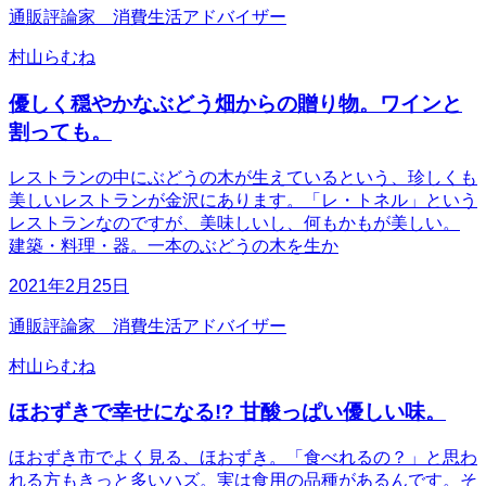
通販評論家 消費生活アドバイザー
村山らむね
優しく穏やかなぶどう畑からの贈り物。ワインと
割っても。
レストランの中にぶどうの木が生えているという、珍しくも
美しいレストランが金沢にあります。「レ・トネル」という
レストランなのですが、美味しいし、何もかもが美しい。
建築・料理・器。一本のぶどうの木を生か
2021年2月25日
通販評論家 消費生活アドバイザー
村山らむね
ほおずきで幸せになる!? 甘酸っぱい優しい味。
ほおずき市でよく見る、ほおずき。「食べれるの？」と思わ
れる方もきっと多いハズ。実は食用の品種があるんです。そ