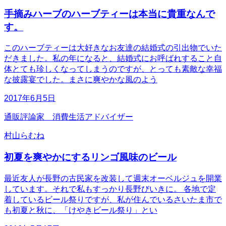
手摘みハーブのハーブティーは本当に貴重なんで
す。
このハーブティーは大好きなお友達の結婚式の引出物でいた
だきました。私の年になると、結婚式にお呼ばれすること自
体とても珍しくなってしまうのですが、とっても素敵な幸福
な披露宴でした。まさに爽やかな風のよう
2017年6月5日
通販評論家 消費生活アドバイザー
村山らむね
初夏を爽やかにするリンゴ風味のビール
最近友人が長野の古民家を改装して週末オーベルジュを開業
しています。それで私もすっかり長野びいきに。 各地で定
着しているビール祭りですが、私が住んでいるさいたま市で
も初夏と秋に、「けやきビール祭り」とい