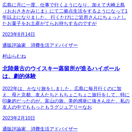
広島に月に一度、仕事で行くようになり、加えて大崎上島
（おおさきかみじま）にて二拠点生活をするようになって1
年以上になりました。 行くたびにご近所さんにちょっとし
たお菓子をお土産がてらお持ちするのですが
2023年8月14日
通販評論家 消費生活アドバイザー
村山らむね
北陸最古のウイスキー蒸留所が造るハイボール
は、劇的体験
2022年は、かなり旅をしました。広島に毎月行くのに加
え、母と京都、友人たちともちょこちょこ旅行をして、特に
印象的だったのが、富山の旅。美的感覚に抜きん出た、私の
友人の中でももっともラグジュアリーなお
2023年2月10日
通販評論家 消費生活アドバイザー