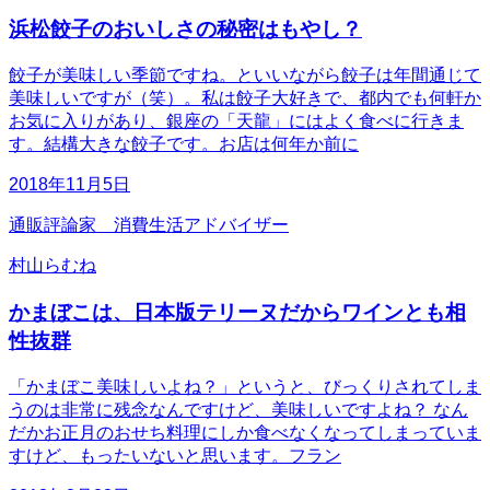
浜松餃子のおいしさの秘密はもやし？
餃子が美味しい季節ですね。といいながら餃子は年間通じて
美味しいですが（笑）。私は餃子大好きで、都内でも何軒か
お気に入りがあり、銀座の「天龍」にはよく食べに行きま
す。結構大きな餃子です。お店は何年か前に
2018年11月5日
通販評論家 消費生活アドバイザー
村山らむね
かまぼこは、日本版テリーヌだからワインとも相
性抜群
「かまぼこ美味しいよね？」というと、びっくりされてしま
うのは非常に残念なんですけど、美味しいですよね？ なん
だかお正月のおせち料理にしか食べなくなってしまっていま
すけど、もったいないと思います。フラン