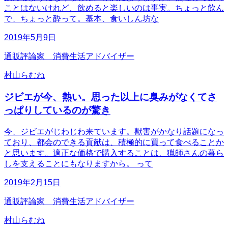
ことはないけれど、飲めると楽しいのは事実。ちょっと飲ん
で、ちょっと酔って。基本、食いしん坊な
2019年5月9日
通販評論家 消費生活アドバイザー
村山らむね
ジビエが今、熱い。思った以上に臭みがなくてさ
っぱりしているのが驚き
今、ジビエがじわじわ来ています。獣害がかなり話題になっ
ており、都会のできる貢献は、積極的に買って食べることか
と思います。適正な価格で購入することは、猟師さんの暮ら
しを支えることにもなりますから。 って
2019年2月15日
通販評論家 消費生活アドバイザー
村山らむね