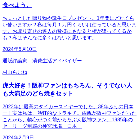
食べよう。
ちょっとした贈り物や誕生日プレゼント。1年間にどれくら
い使いますか？私は毎月１万円くらいは使っていると思いま
す。お取り寄せの達人の皆様にもなると桁が違ってくるか
も？私はそんなに多くはないと思います。
2024年5月10日
通販評論家 消費生活アドバイザー
村山らむね
虎大好き！阪神ファンはもちろん、そうでない人
も大満足のどら焼きセット
2023年は最高のタイガースイヤーでした。38年ぶりの日本
一！実は私は、熱狂的なトラキチ。両親が阪神ファンだった
ことから、物心がつく前からたぶん阪神ファン。1985年の
セ・リーグ制覇の神宮球場、日本一
2024年2月9日