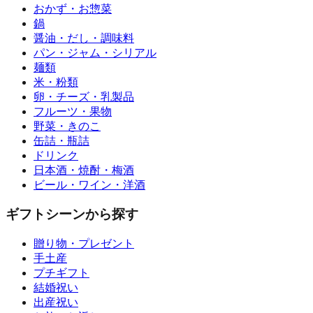
おかず・お惣菜
鍋
醤油・だし・調味料
パン・ジャム・シリアル
麺類
米・粉類
卵・チーズ・乳製品
フルーツ・果物
野菜・きのこ
缶詰・瓶詰
ドリンク
日本酒・焼酎・梅酒
ビール・ワイン・洋酒
ギフトシーンから探す
贈り物・プレゼント
手土産
プチギフト
結婚祝い
出産祝い