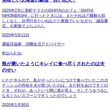
美味しい北海道の象徴「白い恋人」
2020年2月に室町テラスのISHIYAのカフェ「ISHIYA
NIHONBASHI」に行ったときには、まだそれほど騒動も喧
しくなく、台湾行きたいねなどと家族でいいながら「誠品書
店」を家族でぶらぶらし
2020年5月11日
通販評論家 消費生活アドバイザー
村山らむね
瓶が磨いたようにキレイに食べ尽くされたのは夫
のせい
いただきもので、私がそっとパンにつけて食べていたこのガ
ナッシュの存在を夫が気づいたのは、まだ封をあけてすぐの
とき。それが、あっという間に底が見え、そしてつるつるに
なるくらいスプーンですくったのでしょう
2020年1月30日