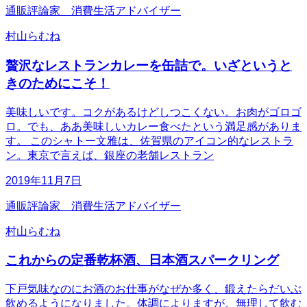
通販評論家 消費生活アドバイザー
村山らむね
贅沢なレストランカレーを缶詰で。いざというと
きのためにこそ！
美味しいです。コクがあるけどしつこくない。お肉がゴロゴ
ロ。でも、ああ美味しいカレー食べたという満足感がありま
す。 このシャトー文雅は、佐賀県のアイコン的なレストラ
ン。東京で言えば、銀座の老舗レストラン
2019年11月7日
通販評論家 消費生活アドバイザー
村山らむね
これからの定番乾杯酒、日本酒スパークリング
下戸気味なのにお酒のお仕事がなぜか多く、鍛えたらだいぶ
飲めるようになりました。体調によりますが。無理して飲む