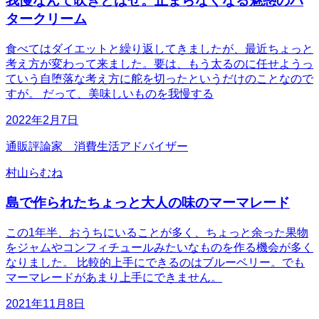
我慢なんて吹きとばせ。止まらなくなる魅惑のバ
タークリーム
食べてはダイエットと繰り返してきましたが、最近ちょっと
考え方が変わって来ました。要は、もう太るのに任せようっ
ていう自堕落な考え方に舵を切ったというだけのことなので
すが。 だって、美味しいものを我慢する
2022年2月7日
通販評論家 消費生活アドバイザー
村山らむね
島で作られたちょっと大人の味のマーマレード
この1年半、おうちにいることが多く、ちょっと余った果物
をジャムやコンフィチュールみたいなものを作る機会が多く
なりました。 比較的上手にできるのはブルーベリー。でも
マーマレードがあまり上手にできません。
2021年11月8日