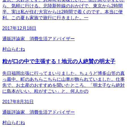
ら、気軽に行ける。北陸新幹線のおかげで、東京から2時間
半。実は私が住む大宮からは2時間で着くのです。本当に便
利。この夏も家族で旅行に行きました。一
2017年12月18日
通販評論家 消費生活アドバイザー
村山らむね
粒が口の中で主張する！地元の人絶賛の明太子
先日福岡出張に行ってまいりました。ちょうど博多山笠の真
っ最中。町のあちらこちらに山車が飾られていました。仕事
先で、お土産のおすすめを聞いたところ、「明太子なら絶対
に島本がいい、粒がすごい」と、何人かの
2017年8月31日
通販評論家 消費生活アドバイザー
村山らむね