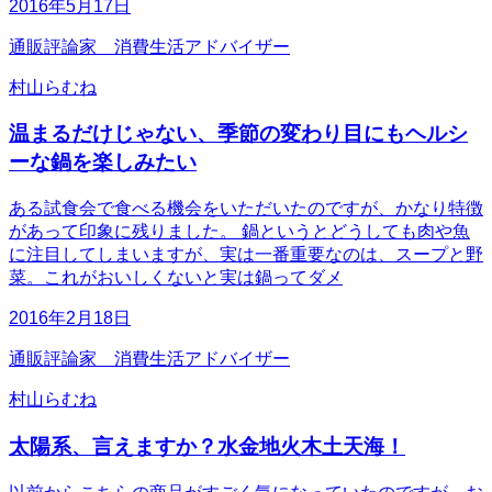
2016年5月17日
通販評論家 消費生活アドバイザー
村山らむね
温まるだけじゃない、季節の変わり目にもヘルシ
ーな鍋を楽しみたい
ある試食会で食べる機会をいただいたのですが、かなり特徴
があって印象に残りました。 鍋というとどうしても肉や魚
に注目してしまいますが、実は一番重要なのは、スープと野
菜。これがおいしくないと実は鍋ってダメ
2016年2月18日
通販評論家 消費生活アドバイザー
村山らむね
太陽系、言えますか？水金地火木土天海！