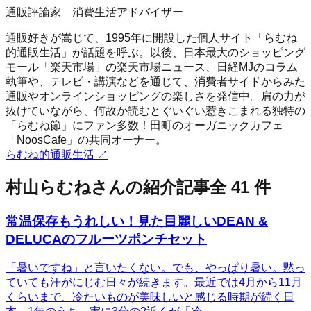
通販評論家 消費生活アドバイザー
通販好きが嵩じて、1995年に開設した個人サイト「らむね
的通販生活」が話題を呼ぶ。以後、日本最大のショッピング
モール「楽天市場」の楽天市場ニュース、日経MJのコラム
執筆や、テレビ・講演などを通じて、消費者サイドからみた
通販やオンラインショッピングの楽しさを発信中。肩の力が
抜けていながら、何故か読むとぐいぐい惹きこまれる独特の
「らむね節」にファン多数！田町のオーガニックカフェ
「NoosCafe」の共同オーナー。
らむね的通販生活
↗
村山らむね
さんの紹介記事
全
41
件
常温保存もうれしい！見た目麗しいDEAN &
DELUCAのフルーツポンチセット
「暑いですね」と言いたくない。でも、やっぱり暑い。黙っ
ていても汗がにじむ日々が続きます。最近では4月から11月
くらいまで、冷たいものが美味しいと感じる時期が続く日