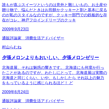
誰もが喜ぶスイーツというのは意外と難しいもの。お土産や
贈り物で、悩んだときはお煎餅かクッキーと割と基本に戻る
のが私のスタイルなのですが、クッキー部門での鉄板的な存
在がコレ。神戸フロインドリーブのクッキ
2009年9月23日
通販評論家 消費生活アドバイザー
村山らむね
夕張メロンよりもおいしい、夕張メロンゼリー
北海道展、それは魅惑の響きです。 北海道にも何度か行っ
たことがあるのですが、わたしにとって、北海道展は実際の
北海道と同じくらい、いや、もしかしたら それ以上の魅力
をもっているように感じられるほど！ ど
2009年6月24日
通販評論家 消費生活アドバイザー