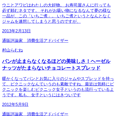
ウニとアワビはわたしの大好物。 お寿司屋さんに行っても
必ず頼むネタです。 それがお吸い物になるなんて夢の様な
一品が、この「いちご煮」。 いちご煮というとなんとなく
ジャムを連想してしまうと思うのですが、
2013年2月13日
通販評論家 消費生活アドバイザー
村山らむね
パンが止まらなくなるほどの美味しさ！ヘーゼル
ナッツがたまらないチョコレートスプレッド
暖かくなってパンとお気に入りのジャムやスプレッドを持っ
て、ピクニックなんていうのも素敵ですね。最近は気軽にピ
クニックを楽しむピクニック女子というのも流行っているよ
うです。私も、女子というにはきついです
2012年5月9日
通販評論家 消費生活アドバイザー