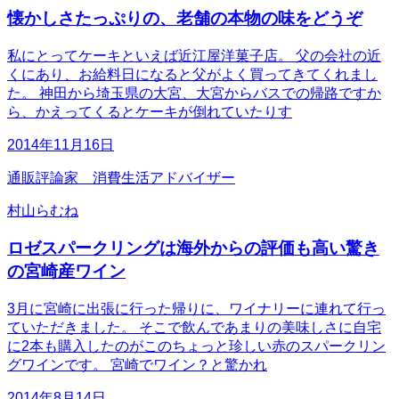
懐かしさたっぷりの、老舗の本物の味をどうぞ
私にとってケーキといえば近江屋洋菓子店。 父の会社の近
くにあり、お給料日になると父がよく買ってきてくれまし
た。 神田から埼玉県の大宮、大宮からバスでの帰路ですか
ら、かえってくるとケーキが倒れていたりす
2014年11月16日
通販評論家 消費生活アドバイザー
村山らむね
ロゼスパークリングは海外からの評価も高い驚き
の宮崎産ワイン
3月に宮崎に出張に行った帰りに、ワイナリーに連れて行っ
ていただきました。 そこで飲んであまりの美味しさに自宅
に2本も購入したのがこのちょっと珍しい赤のスパークリン
グワインです。 宮崎でワイン？と驚かれ
2014年8月14日