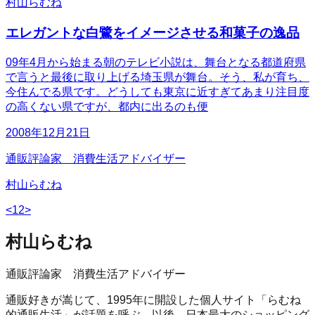
村山らむね
エレガントな白鷺をイメージさせる和菓子の逸品
09年4月から始まる朝のテレビ小説は、舞台となる都道府県
で言うと最後に取り上げる埼玉県が舞台。そう、私が育ち、
今住んでる県です。どうしても東京に近すぎてあまり注目度
の高くない県ですが、都内に出るのも便
2008年12月21日
通販評論家 消費生活アドバイザー
村山らむね
<
1
2
>
村山らむね
通販評論家 消費生活アドバイザー
通販好きが嵩じて、1995年に開設した個人サイト「らむね
的通販生活」が話題を呼ぶ。以後、日本最大のショッピング