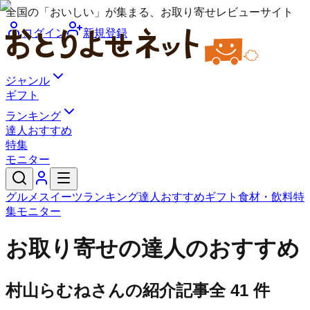
全国の「おいしい」が集まる、お取り寄せレビューサイト
ログイン
新規登録
ジャンル
ギフト
ランキング
達人おすすめ
特集
モニター
グルメ
スイーツ
ランキング
達人おすすめ
ギフト
食材・飲料
特
集
モニター
お取り寄せの達人のおすすめ
村山らむね
さんの紹介記事
全
41
件