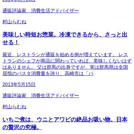
通販評論家 消費生活アドバイザー
村山らむね
美味しい時短お惣菜。冷凍できるから、さっと出
せる！
最近、レストランが通販を始める例が増えています。 レス
トランのシェフが商品に関わっていれば、美味しくないはず
はありません。 父は群馬の出身ですが、実は群馬県は全国
屈指のパスタ消費量を誇り、高崎市は「パ
2013年5月15日
通販評論家 消費生活アドバイザー
村山らむね
いちご煮は、ウニとアワビの絶品お吸い物。日本
の贅沢の究極。