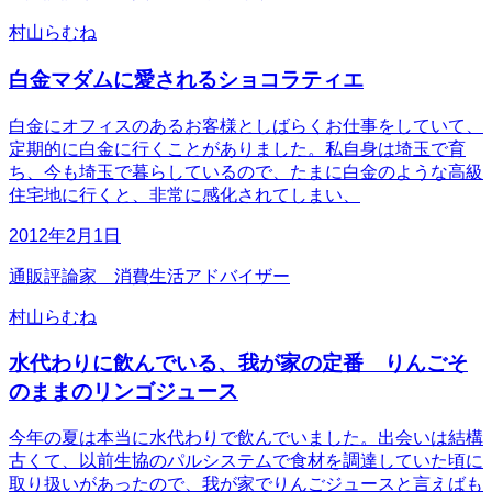
村山らむね
白金マダムに愛されるショコラティエ
白金にオフィスのあるお客様としばらくお仕事をしていて、
定期的に白金に行くことがありました。私自身は埼玉で育
ち、今も埼玉で暮らしているので、たまに白金のような高級
住宅地に行くと、非常に感化されてしまい、
2012年2月1日
通販評論家 消費生活アドバイザー
村山らむね
水代わりに飲んでいる、我が家の定番 りんごそ
のままのリンゴジュース
今年の夏は本当に水代わりで飲んでいました。出会いは結構
古くて、以前生協のパルシステムで食材を調達していた頃に
取り扱いがあったので、我が家でりんごジュースと言えばも