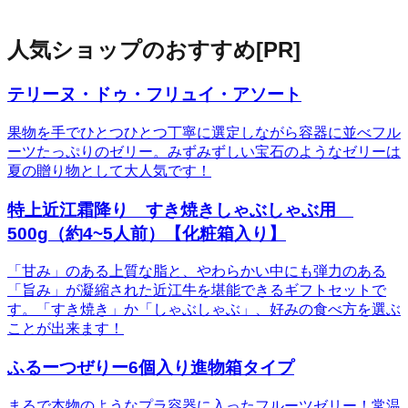
人気ショップのおすすめ
[PR]
テリーヌ・ドゥ・フリュイ・アソート
果物を手でひとつひとつ丁寧に選定しながら容器に並べフル
ーツたっぷりのゼリー。みずみずしい宝石のようなゼリーは
夏の贈り物として大人気です！
特上近江霜降り すき焼きしゃぶしゃぶ用
500g（約4~5人前）【化粧箱入り】
「甘み」のある上質な脂と、やわらかい中にも弾力のある
「旨み」が凝縮された近江牛を堪能できるギフトセットで
す。「すき焼き」か「しゃぶしゃぶ」、好みの食べ方を選ぶ
ことが出来ます！
ふるーつぜりー6個入り進物箱タイプ
まるで本物のようなプラ容器に入ったフルーツゼリー！常温