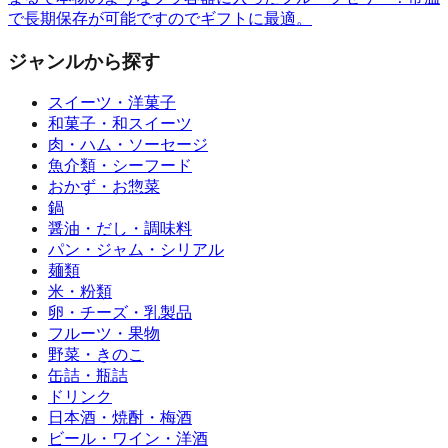
で長期保存が可能ですのでギフトに最適。
ジャンルから探す
スイーツ・洋菓子
和菓子・和スイーツ
肉・ハム・ソーセージ
魚介類・シーフード
おかず・お惣菜
鍋
醤油・だし・調味料
パン・ジャム・シリアル
麺類
米・粉類
卵・チーズ・乳製品
フルーツ・果物
野菜・きのこ
缶詰・瓶詰
ドリンク
日本酒・焼酎・梅酒
ビール・ワイン・洋酒