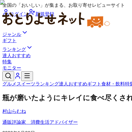
全国の「おいしい」が集まる、お取り寄せレビューサイト
ログイン
新規登録
ジャンル
ギフト
ランキング
達人おすすめ
特集
モニター
グルメ
スイーツ
ランキング
達人おすすめ
ギフト
食材・飲料
特
瓶が磨いたようにキレイに食べ尽くさ
村山らむね
通販評論家 消費生活アドバイザー