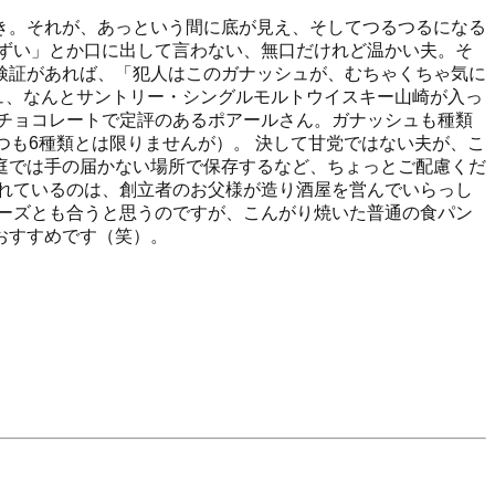
き。それが、あっという間に底が見え、そしてつるつるになる
ずい」とか口に出して言わない、無口だけれど温かい夫。そ
検証があれば、「犯人はこのガナッシュが、むちゃくちゃ気に
ュ、なんとサントリー・シングルモルトウイスキー山崎が入っ
チョコレートで定評のあるポアールさん。ガナッシュも種類
つも6種類とは限りませんが）。 決して甘党ではない夫が、こ
庭では手の届かない場所で保存するなど、ちょっとご配慮くだ
れているのは、創立者のお父様が造り酒屋を営んでいらっし
ーズとも合うと思うのですが、こんがり焼いた普通の食パン
おすすめです（笑）。