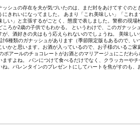
ナッシュの存在を夫が気づいたのは、まだ封をあけてすぐのと
うにきれいになってました。 あまり「これ美味しい」「これま
味しい」と主張するがごとく、態度で表しました。警察の現場
どころか2歳の子供でもわかる。 というわけで、このガナッシ
すが、酒好きの夫はもう応えられないのでしょうね。 美味しい
計6種類のガナッシュがあります（季節限定版もあるので、い
こいかと思います。お酒が入っているので、お子様のいるご家
このポアールのチョコレートがお酒とのマリアージュにこだわら
いますよね。 パンにつけて食べるだけでなく、クラッカーやチ
いね。バレンタインのプレゼントにしてハートを焦がすのも、