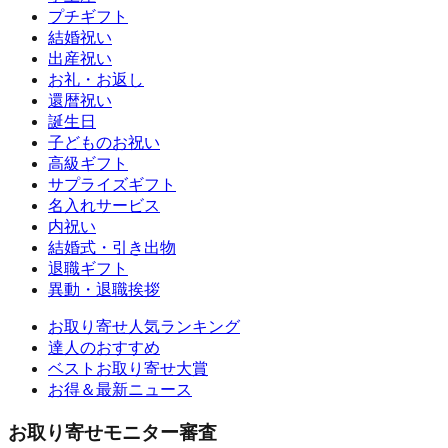
プチギフト
結婚祝い
出産祝い
お礼・お返し
還暦祝い
誕生日
子どものお祝い
高級ギフト
サプライズギフト
名入れサービス
内祝い
結婚式・引き出物
退職ギフト
異動・退職挨拶
お取り寄せ人気ランキング
達人のおすすめ
ベストお取り寄せ大賞
お得＆最新ニュース
お取り寄せモニター審査