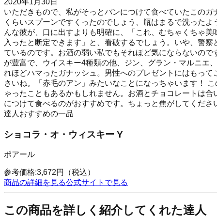
2020年1月30日
いただきもので、私がそっとパンにつけて食べていたこのガ
くらいスプーンですくったのでしょう、瓶はまるで洗ったよ
んな彼が、口に出すよりも明確に、「これ、むちゃくちゃ美
入ったと断定できます」と、看破するでしょう。いや、警察
ているのです。お酒の弱い私でもそれほど気にならないので
が豊富で、ウイスキー4種類の他、ジン、グラン・マルニエ、
れほどハマったガナッシュ。男性へのプレゼントにはもって
さいね。「赤毛のアン」みたいなことになっちゃいます！ 
ゃったこともあるかもしれません。お酒とチョコレートは合
につけて食べるのがおすすめです。ちょっと焦がしてくださ
達人おすすめの一品
ショコラ・オ・ウィスキー Y
ポアール
参考価格:
3,672
円
（税込）
商品の詳細を見る
公式サイトで見る
この商品を詳しく紹介してくれた達人