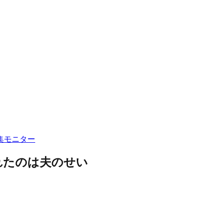
集
モニター
れたのは夫のせい