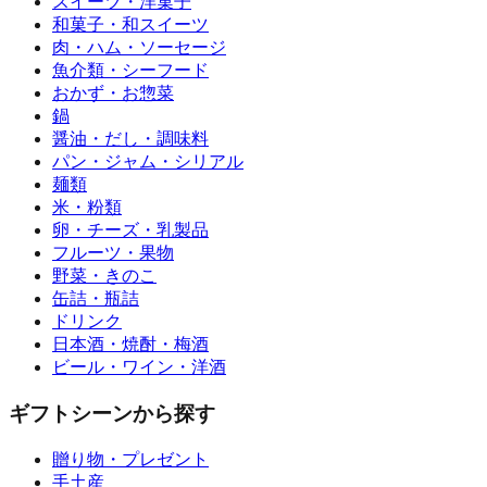
スイーツ・洋菓子
和菓子・和スイーツ
肉・ハム・ソーセージ
魚介類・シーフード
おかず・お惣菜
鍋
醤油・だし・調味料
パン・ジャム・シリアル
麺類
米・粉類
卵・チーズ・乳製品
フルーツ・果物
野菜・きのこ
缶詰・瓶詰
ドリンク
日本酒・焼酎・梅酒
ビール・ワイン・洋酒
ギフトシーンから探す
贈り物・プレゼント
手土産