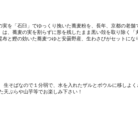
の実を「石臼」でゆっくり挽いた蕎麦粉を、長年、京都の老舗
」は、蕎麦の実を割らずに形を残したまま黒い殻を取り除く「
昆布と鰹の効いた蕎麦つゆと安曇野産、生わさびがセットにな
 生そばなので１分弱で、水を入れたザルとボウルに移しよく
また天ぷらや山芋等でお楽しみ下さい！