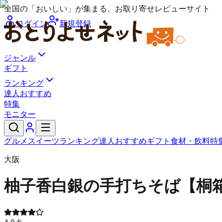
全国の「おいしい」が集まる、お取り寄せレビューサイト
ログイン
新規登録
ジャンル
ギフト
ランキング
達人おすすめ
特集
モニター
グルメ
スイーツ
ランキング
達人おすすめ
ギフト
食材・飲料
特
大阪
柚子香
白銀の手打ちそば【桐