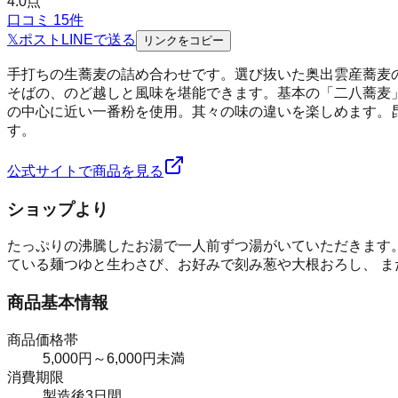
4.0
点
口コミ
15
件
𝕏
ポスト
LINE
で送る
リンクをコピー
手打ちの生蕎麦の詰め合わせです。選び抜いた奥出雲産蕎麦
そばの、のど越しと風味を堪能できます。基本の「二八蕎麦
の中心に近い一番粉を使用。其々の味の違いを楽しめます。
す。
公式サイトで商品を見る
ショップより
たっぷりの沸騰したお湯で一人前ずつ湯がいていただきます。
ている麺つゆと生わさび、お好みで刻み葱や大根おろし、 
商品基本情報
商品価格帯
5,000円～6,000円未満
消費期限
製造後3日間